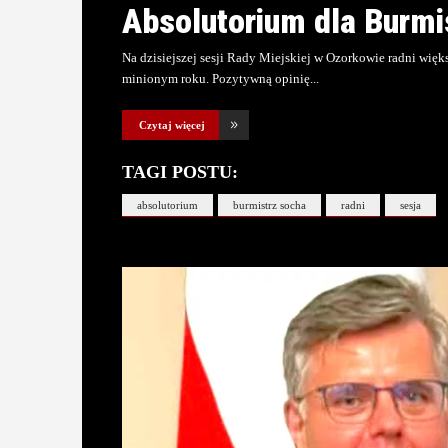
Absolutorium dla Burmi
Na dzisiejszej sesji Rady Miejskiej w Ozorkowie radni wi
minionym roku. Pozytywną opinię
Czytaj więcej
TAGI POSTU:
absolutorium
burmistrz socha
radni
sesja