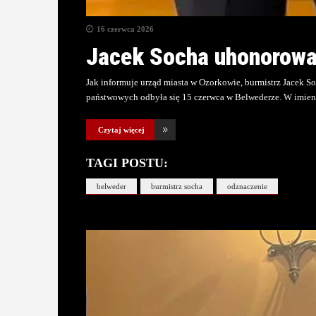
16 czerwca 2026
Jacek Socha uhonorowa
Jak informuje urząd miasta w Ozorkowie, burmistrz Jacek S
państwowych odbyła się 15 czerwca w Belwederze. W imien
Czytaj więcej
TAGI POSTU:
belweder
burmistrz socha
odznaczenie