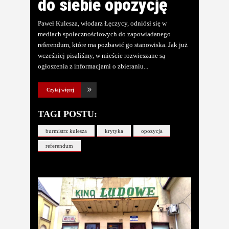
do siebie opozycję
Paweł Kulesza, włodarz Łęczycy, odniósł się w
mediach społecznościowych do zapowiadanego
referendum, które ma pozbawić go stanowiska. Jak już
wcześniej pisaliśmy, w mieście rozwieszane są
ogłoszenia z informacjami o zbieraniu
Czytaj więcej
TAGI POSTU:
burmistrz kulesza
krytyka
opozycja
referendum