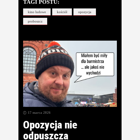
TAGI POSTU:
kino ludowe
kościół
opozycja
proboszcz
17 marca 2026
Opozycja nie
odpuszcza