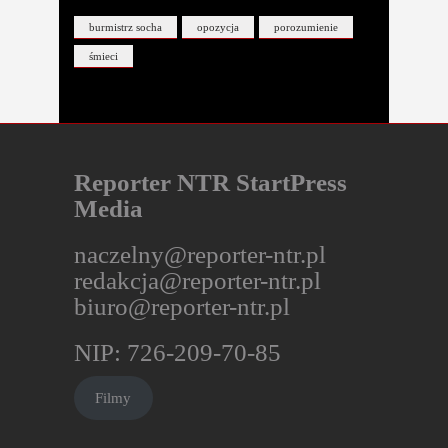
burmistrz socha
opozycja
porozumienie
śmieci
Reporter NTR StartPress
Media
naczelny@reporter-ntr.pl
redakcja@reporter-ntr.pl
biuro@reporter-ntr.pl
NIP: 726-209-70-85
Filmy