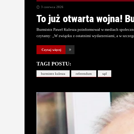
3 czerwca 2026
To już otwarta wojna! B
Burmistrz Paweł Kulesza poinformował w mediach społecznoś
czytamy: „W związku z ostatnimi wydarzeniami, a w szczeg
Czytaj więcej
TAGI POSTU:
burmistrz kulesza
referendum
sąd