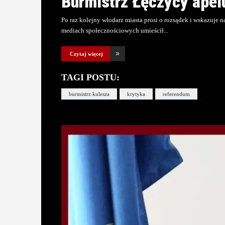
Burmistrz Łęczycy apel
Po raz kolejny włodarz miasta prosi o rozsądek i wskazuj
mediach społecznościowych umieścił
Czytaj więcej
TAGI POSTU:
burmistrz kulesza
krytyka
referendum