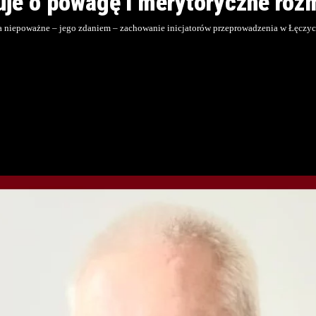
uje o powagę i merytoryczne ro
e na niepoważne – jego zdaniem – zachowanie inicjatorów przeprowadzenia w Łęcz