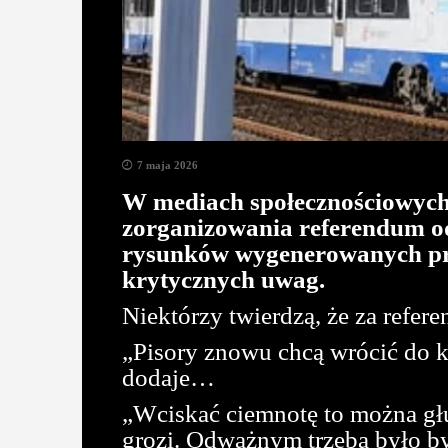
7 maja 2026
W mediach społecznościowych 
zorganizowania referendum o
rysunków wygenerowanych prze
krytycznych uwag.
Niektórzy twierdzą, że za refer
„Pisory znowu chcą wrócić do k
dodaje…
„Wciskać ciemnotę to można głup
grozi. Odważnym trzeba było by