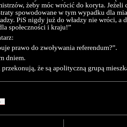
strzów, żeby móc wrócić do koryta. Jeżeli 
straty spowodowane w tym wypadku dla miasta
zy. PiS nigdy już do władzy nie wróci, a dz
dla społeczności i kraju!”
tarz:
puje prawo do zwoływania referendum?”.
ym dniem.
 przekonują, że są apolityczną grupą miesz
m