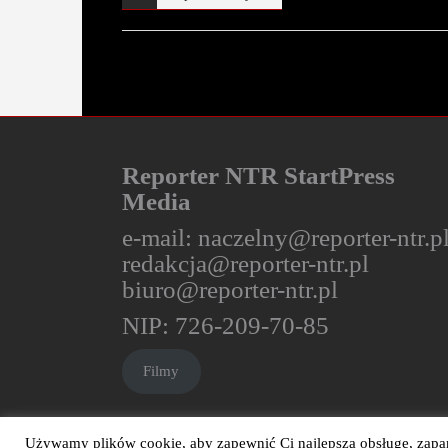
Reporter NTR StartPress
Media
e-mail:
naczelny@reporter-ntr.p
redakcja@reporter-ntr.pl
biuro@reporter-ntr.pl
NIP: 726-209-70-85
Filmy
Używamy plików cookie, aby zapewnić Ci najlepszą obsługę, zapami