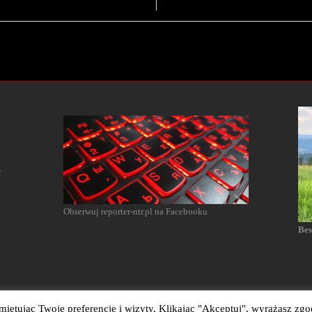
l
Obserwuj reporter-ntr.pl na Facebooku
Bes
ętując Twoje preferencje i wizyty. Klikając "Akceptuj", wyrażasz zgo