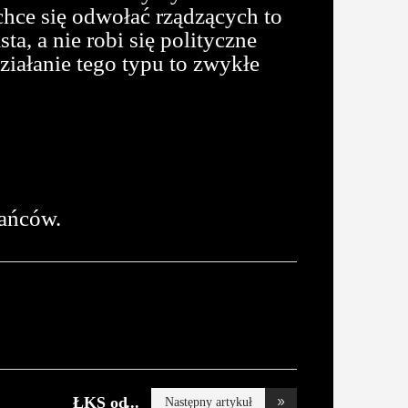
chce się odwołać rządzących to
, a nie robi się polityczne
iałanie tego typu to zwykłe
kańców.
ŁKS od
Następny artykuł