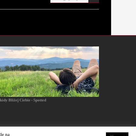
zwycięstwa
kidy Bliżej Ciebie - Spotted
dę na