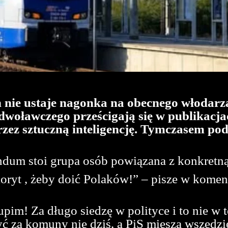
nie ustaje nagonka na obecnego włodarza
dwoławczego prześcigają się w publikac
z sztuczną inteligencję. Tymczasem pod p
endum stoi grupa osób powiązana z konkretną 
oryt , żeby doić Polaków!” – pisze w komen
im! Za długo siedzę w polityce i to nie w te
ć za komuny nie dziś, a PiS miesza wszędzie