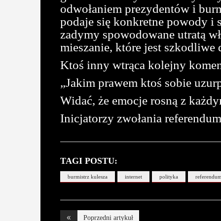
odwołaniem prezydentów i burmi
podaje się konkretne powody i 
zadymy spowodowane utratą wład
mieszanie, które jest szkodliwe 
Ktoś inny wtrąca kolejny komen
„Jakim prawem ktoś sobie uzur
Widać, że emocje rosną z każd
Inicjatorzy zwołania referendum
TAGI POSTU:
burmistrz kulesza
internet
polityka
referendu
Poprzedni artykuł