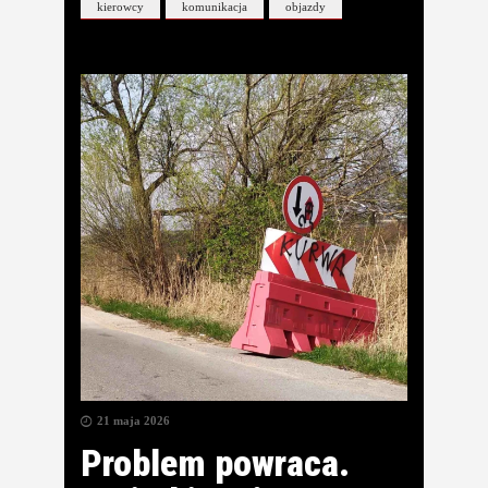
kierowcy
komunikacja
objazdy
21 maja 2026
Problem powraca.