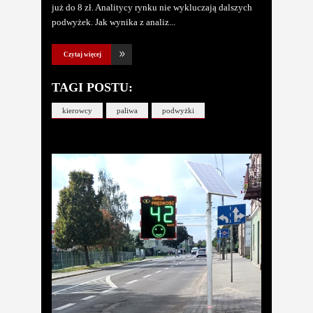
już do 8 zł. Analitycy rynku nie wykluczają dalszych
podwyżek. Jak wynika z analiz
Czytaj więcej
TAGI POSTU:
kierowcy
paliwa
podwyżki