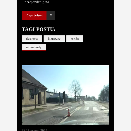
– przejeżdżają na
Czytaj więcej
TAGI POSTU:
dyskusja
kierowcy
rondo
samochody
19 marca 2026