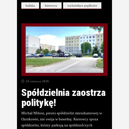
kaliska
kierowcy
wyświetlacz prędkości
24 czerwca 2026
Spółdzielnia zaostrza
politykę!
Michał Miłosz, prezes spółdzielni mieszkaniowej w
Ozorkowie, nie owija w bawełnę. Kierowcy spoza
spółdzielni, którzy parkują na spółdzielczych