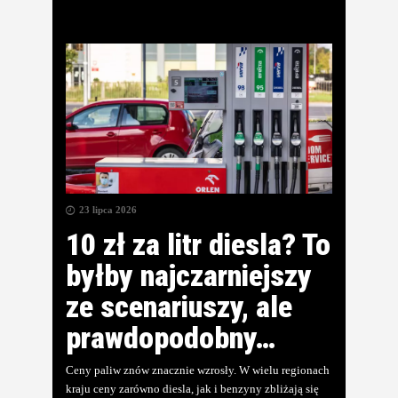
23 lipca 2026
10 zł za litr diesla? To
byłby najczarniejszy
ze scenariuszy, ale
prawdopodobny…
Ceny paliw znów znacznie wzrosły. W wielu regionach
kraju ceny zarówno diesla, jak i benzyny zbliżają się