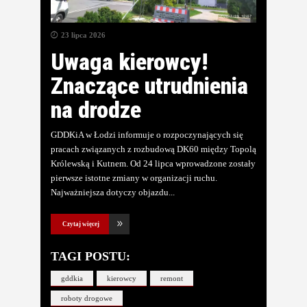
23 lipca 2026
Uwaga kierowcy!
Znaczące utrudnienia
na drodze
GDDKiA w Łodzi informuje o rozpoczynających się
pracach związanych z rozbudową DK60 między Topolą
Królewską i Kutnem. Od 24 lipca wprowadzone zostały
pierwsze istotne zmiany w organizacji ruchu.
Najważniejsza dotyczy objazdu
Czytaj więcej
TAGI POSTU:
gddkia
kierowcy
remont
roboty drogowe