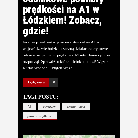
prędkości na A1 w
Łódzkiem! Zobacz,
gdzie!
Jeszcze przed wakacjami na autostradzie A1 w
województwie łódzkim zaczną działać cztery nowe
odcinkowe pomiary prędkości. Montaż kamer już się
rozpoczął. Sprawdź, o które odcinki chodzi! Węzeł
Kutno Wschód – Piątek Węzeł
Czytaj więcej
TAGI POSTU:
A1
kierowcy
komunikacja
pomiar prędkości