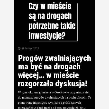
18 lutego 2026
Progów zwalniających
ma być na drogach
więcej… w mieście
rozgorzała dyskusja!
W tym roku urząd miasta w Ozorkowie przymierza się
do montażu progów zwalniających na wielu ulicach. Te
planowane inwestycje wynikają z próśb samych
mieszkańców, choć trzeba od razu powiedzieć, że