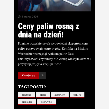
9 marca 2026
Ceny paliw rosną z
dnia na dzień!
Pomimo wcześniejszych wypowiedzi ekspertów, ceny
paliw poszybowały ostro w górę. Konflikt na Bliskim
Wschodzie wstrząsnął rynkiem paliw. Nasi
zmotoryzowani czytelnicy nie wierzą własnym oczom i
przysyłają zdjęcia stacji paliw w
Czytaj więcej
TAGI POSTU:
benzyna
diesel
kierowcy
paliwa
pieniądze
podwyżki