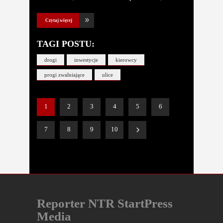
Czytaj więcej
TAGI POSTU:
drogi
inwestycje
kierowcy
progi zwalniające
ulice
1
2
3
4
5
6
7
8
9
10
Reporter NTR StartPress
Media