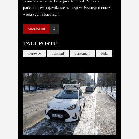
zainicjował radny Grzegorz Tomczak. Sprawa
parkomatów pojawiła się na sesji w dyskusji o coraz
większych kłopotach
Czytaj więcej
TAGI POSTU:
kierowcy
parkingi
parkomaty
sesja