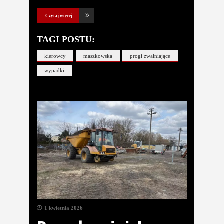
Czytaj więcej
TAGI POSTU:
kierowcy
maszkowska
progi zwalniające
wypadki
1 kwietnia 2026