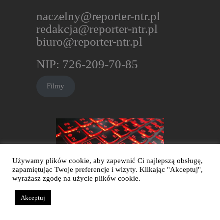
naczelny@reporter-ntr.pl
redakcja@reporter-ntr.pl
biuro@reporter-ntr.pl
NIP: 726-209-70-85
Filmy
Używamy plików cookie, aby zapewnić Ci najlepszą obsługę,
zapamiętując Twoje preferencje i wizyty. Klikając "Akceptuj",
Obserwuj reporter-ntr.pl na Facebooku
wyrażasz zgodę na użycie plików cookie.
Akceptuj