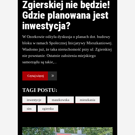
Zgierskiej nie będzie!
Gdzie planowana jest
inwestycja?
W Ozorkowie odżyła dyskusja o planach dot. budowy
bloku w ramach Społecznej Inicjatywy Mieszkaniowej.
Wiadomo już, że taka nieruchomość przy ul. Zgierskiej
nie powstanie. Ostatnie założenia miejskiego
samorządu są takie,
Czytaj więcej
TAGI POSTU:
inwestycje
maszkowska
mieszkania
sim
zgierska