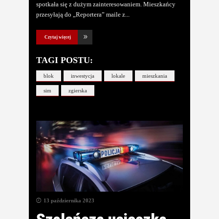
spotkała się z dużym zainteresowaniem. Mieszkańcy
przesyłają do „Reportera” maile z
Czytaj więcej
TAGI POSTU:
blok
inwestycja
lokale
mieszkania
sim
zgierska
13 października 2023