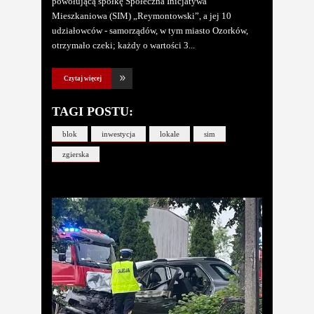
powołującą spółkę Społeczna Inicjatywa
Mieszkaniowa (SIM) „Reymontowski”, a jej 10
udziałowców - samorządów, w tym miasto Ozorków,
otrzymało czeki; każdy o wartości 3
Czytaj więcej
TAGI POSTU:
blok
inwestycja
lokale
sim
zgierska