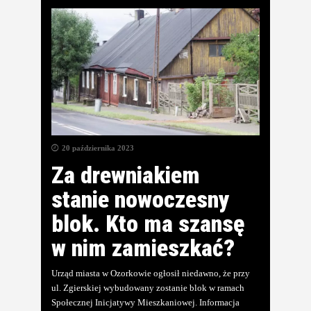
20 października 2023
Za drewniakiem
stanie nowoczesny
blok. Kto ma szansę
w nim zamieszkać?
Urząd miasta w Ozorkowie ogłosił niedawno, że przy
ul. Zgierskiej wybudowany zostanie blok w ramach
Społecznej Inicjatywy Mieszkaniowej. Informacja