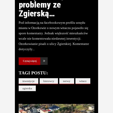
problemy ze
Zgierską…
Pod informacją na facebookowym profilu urzędu
miasta w Ozorkowie o nowym witaczu pojawiło się
sporo komentarzy. Jednak większość mieszkańców
wcale nie komentowała niedawnej inwestycji.
Ozorkowianie pisali o ulicy Zgierskiej. Komentarze
dotyczyły
Czytaj więcej
TAGI POSTU:
inwestycje
kierowcy
nerwy
witacz
zgierska