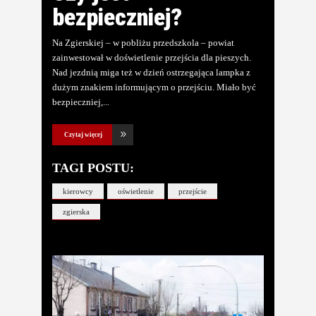
bezpieczniej?
Na Zgierskiej – w pobliżu przedszkola – powiat
zainwestował w doświetlenie przejścia dla pieszych.
Nad jezdnią miga też w dzień ostrzegająca lampka z
dużym znakiem informującym o przejściu. Miało być
bezpieczniej,
Czytaj więcej
TAGI POSTU:
kierowcy
oświetlenie
przejście
zgierska