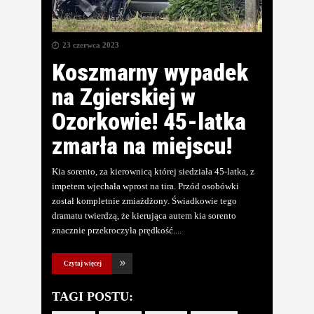
23 czerwca 2023
Koszmarny wypadek
na Zgierskiej w
Ozorkowie! 45-latka
zmarła na miejscu!
Kia sorento, za kierownicą której siedziała 45-latka, z
impetem wjechała wprost na tira. Przód osobówki
został kompletnie zmiażdżony. Świadkowie tego
dramatu twierdzą, że kierująca autem kia sorento
znacznie przekroczyła prędkość.
Czytaj więcej
TAGI POSTU: