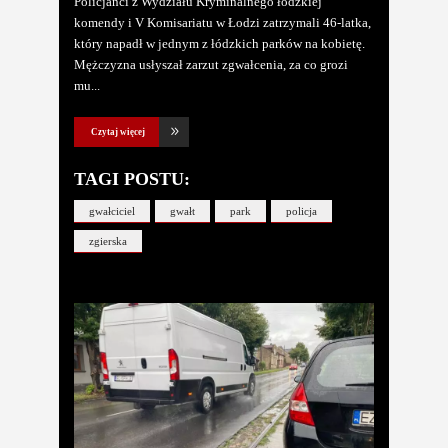
Policjanci z Wydziału Kryminalnego łódzkiej
komendy i V Komisariatu w Łodzi zatrzymali 46-latka,
który napadł w jednym z łódzkich parków na kobietę.
Mężczyzna usłyszał zarzut zgwałcenia, za co grozi
mu
Czytaj więcej
TAGI POSTU:
gwałciciel
gwałt
park
policja
zgierska