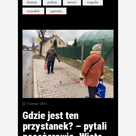
dramat
policja
śmierć
tragedia
wypadek
zgierska
6 lutego 2023
Gdzie jest ten
przystanek? – pytali