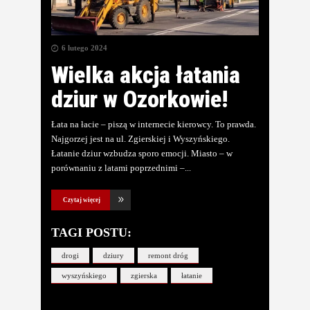
6 lutego 2024
Wielka akcja łatania
dziur w Ozorkowie!
Łata na łacie – piszą w internecie kierowcy. To prawda.
Najgorzej jest na ul. Zgierskiej i Wyszyńskiego.
Łatanie dziur wzbudza sporo emocji. Miasto – w
porównaniu z latami poprzednimi –
Czytaj więcej
TAGI POSTU:
drogi
dziury
remont dróg
wyszyńskiego
zgierska
łatanie