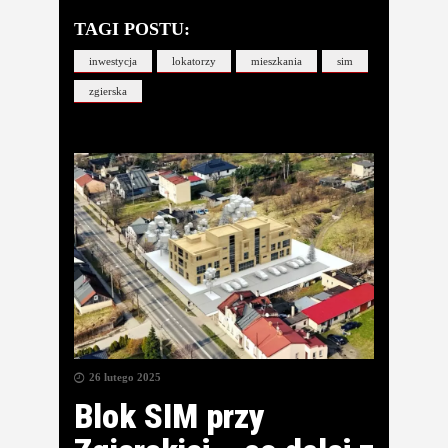
TAGI POSTU:
inwestycja
lokatorzy
mieszkania
sim
zgierska
26 lutego 2025
Blok SIM przy