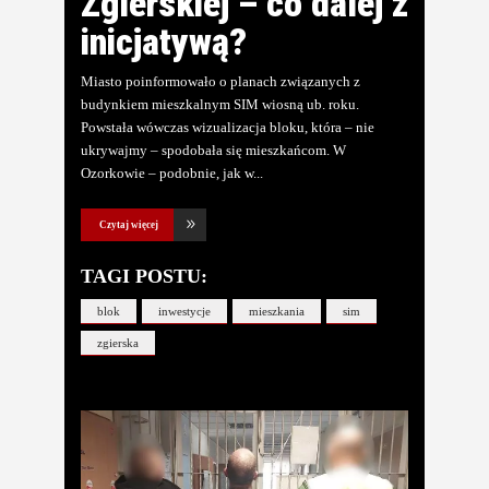
Zgierskiej – co dalej z
inicjatywą?
Miasto poinformowało o planach związanych z
budynkiem mieszkalnym SIM wiosną ub. roku.
Powstała wówczas wizualizacja bloku, która – nie
ukrywajmy – spodobała się mieszkańcom. W
Ozorkowie – podobnie, jak w
Czytaj więcej
TAGI POSTU:
blok
inwestycje
mieszkania
sim
zgierska