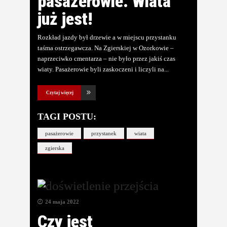
pasażerowie. Wiata
już jest!
Rozkład jazdy był drzewie a w miejscu przystanku
taśma ostrzegawcza. Na Zgierskiej w Ozorkowie –
naprzeciwko cmentarza – nie było przez jakiś czas
wiaty. Pasażerowie byli zaskoczeni i liczyli na
Czytaj więcej
TAGI POSTU:
pasażerowie
przystanek
wiata
zgierska
24 maja 2022
Czy jest