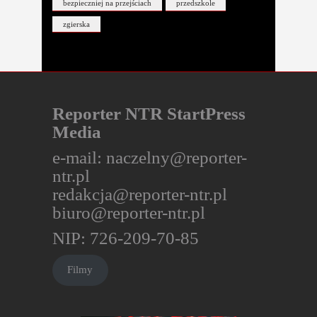
bezpieczniej na przejściach
przedszkole
zgierska
Reporter NTR StartPress
Media
e-mail:
naczelny@reporter-
ntr.pl
redakcja@reporter-ntr.pl
biuro@reporter-ntr.pl
NIP: 726-209-70-85
Filmy