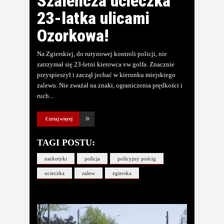
Szaleńcza ucieczka
23-latka ulicami
Ozorkowa!
Na Zgierskiej, do rutynowej kontroli policji, nie
zatrzymał się 23-letni kierowca vw golfa. Znacznie
przyspieszył i zaczął jechać w kierunku miejskiego
zalewu. Nie zważał na znaki, ograniczenia prędkości i
ruch
Czytaj więcej
TAGI POSTU:
narkotyki
policja
policyjny pościg
ucieczka
zalew
zgierska