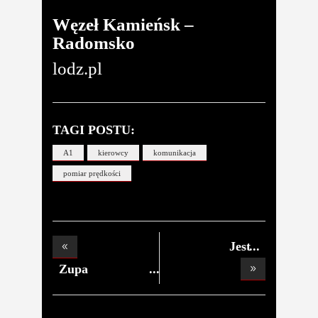
Węzeł Kamieńsk –
Radomsko
lodz.pl
TAGI POSTU:
A1
kierowcy
komunikacja
pomiar prędkości
Jest
porozumienie pr
Zupa
kalafiorowa w k