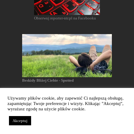
Obserwuj reporter-ntr.pl na Facebooku
Beskidy Bliżej Ciebie - Spotted
Używamy plików cookie, aby zapewnić Ci najlepszą obsługę,
zapamiętując Twoje preferencje i wizyty. Klikając "Akceptuj",
Reporter NTR - Wszelkie prawa zastrzeżone
wyrażasz zgodę na użycie plików cookie.
Akceptuj
Realizacja: Dianthus