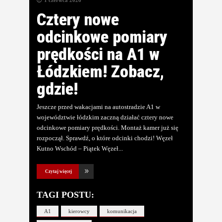
1 czerwca 2026
Cztery nowe
odcinkowe pomiary
prędkości na A1 w
Łódzkiem! Zobacz,
gdzie!
Jeszcze przed wakacjami na autostradzie A1 w
województwie łódzkim zaczną działać cztery nowe
odcinkowe pomiary prędkości. Montaż kamer już się
rozpoczął. Sprawdź, o które odcinki chodzi! Węzeł
Kutno Wschód – Piątek Węzeł
Czytaj więcej
TAGI POSTU:
A1
kierowcy
komunikacja