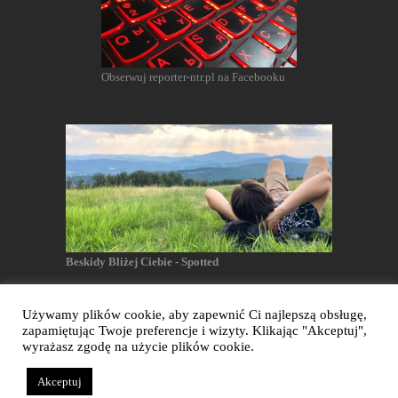
Obserwuj reporter-ntr.pl na Facebooku
Beskidy Bliżej Ciebie - Spotted
Używamy plików cookie, aby zapewnić Ci najlepszą obsługę,
zapamiętując Twoje preferencje i wizyty. Klikając "Akceptuj",
Reporter NTR - Wszelkie prawa zastrzeżone
wyrażasz zgodę na użycie plików cookie.
Akceptuj
Realizacja: Dianthus