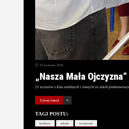
29 kwietnia 2026
„Nasza Mała Ojczyzna”
21 uczniów z klas siódmych i ósmych ze szkół podstawowych 
Czytaj więcej
TAGI POSTU:
konkurs
szkoły
uczniowie