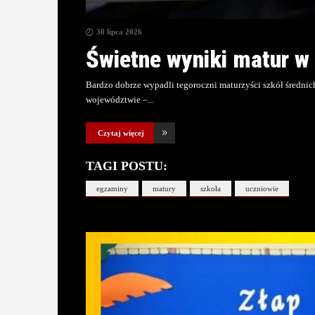
30 lipca 2026
Świetne wyniki matur w
Bardzo dobrze wypadli tegoroczni maturzyści szkół średni
województwie –
Czytaj więcej
TAGI POSTU:
egzaminy
matury
szkoła
uczniowie