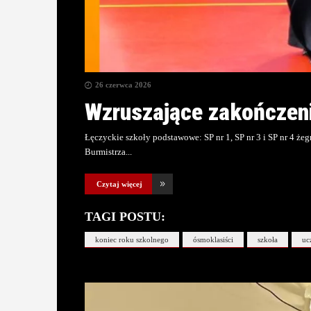
26 czerwca 2026
Wzruszające zakończeni
Łęczyckie szkoły podstawowe: SP nr 1, SP nr 3 i SP nr 4 ż
Burmistrza
Czytaj więcej
TAGI POSTU:
koniec roku szkolnego
ósmoklasiści
szkoła
uc