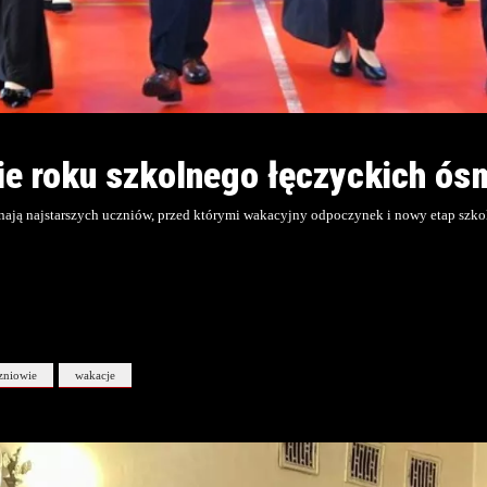
e roku szkolnego łęczyckich ós
egnają najstarszych uczniów, przed którymi wakacyjny odpoczynek i nowy etap szko
zniowie
wakacje