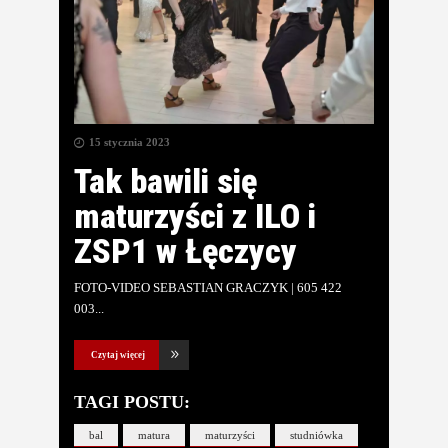
15 stycznia 2023
Tak bawili się
maturzyści z ILO i
ZSP1 w Łęczycy
FOTO-VIDEO SEBASTIAN GRACZYK | 605 422
003
Czytaj więcej
TAGI POSTU:
bal
matura
maturzyści
studniówka