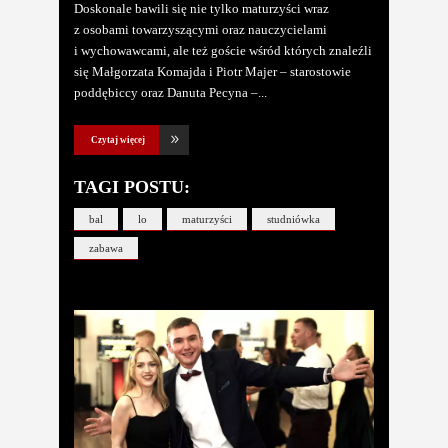
Doskonale bawili się nie tylko maturzyści wraz
z osobami towarzyszącymi oraz nauczycielami
i wychowawcami, ale też goście wśród których znaleźli
się Małgorzata Komajda i Piotr Majer – starostowie
poddębiccy oraz Danuta Pecyna –
Czytaj więcej
TAGI POSTU:
bal
lo
maturzyści
studniówka
zabawa