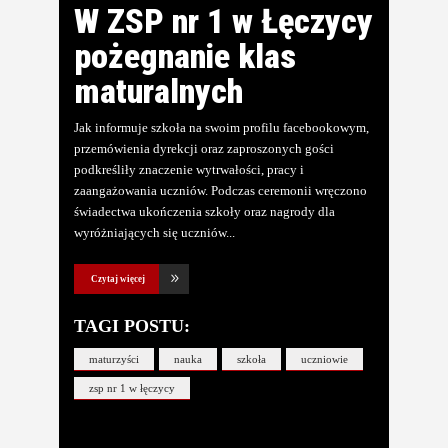
W ZSP nr 1 w Łęczycy
pożegnanie klas
maturalnych
Jak informuje szkoła na swoim profilu facebookowym,
przemówienia dyrekcji oraz zaproszonych gości
podkreśliły znaczenie wytrwałości, pracy i
zaangażowania uczniów. Podczas ceremonii wręczono
świadectwa ukończenia szkoły oraz nagrody dla
wyróżniających się uczniów
Czytaj więcej
TAGI POSTU:
maturzyści
nauka
szkoła
uczniowie
zsp nr 1 w łęczycy