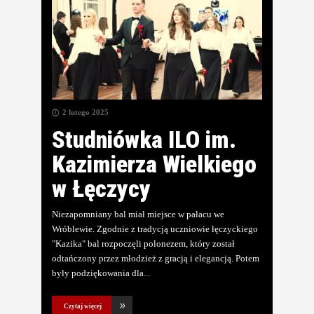
2 lutego 2025
Studniówka ILO im.
Kazimierza Wielkiego
w Łęczycy
Niezapomniany bal miał miejsce w pałacu we
Wróblewie. Zgodnie z tradycją uczniowie łęczyckiego
"Kazika" bal rozpoczęli polonezem, który został
odtańczony przez młodzież z gracją i elegancją. Potem
były podziękowania dla
Czytaj więcej