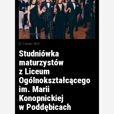
5 lutego 2024
Studniówka
maturzystów
z Liceum
Ogólnokształcącego
im. Marii
Konopnickiej
w Poddębicach