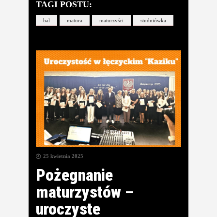
TAGI POSTU:
bal
matura
maturzyści
studniówka
25 kwietnia 2025
Pożegnanie
maturzystów –
uroczyste