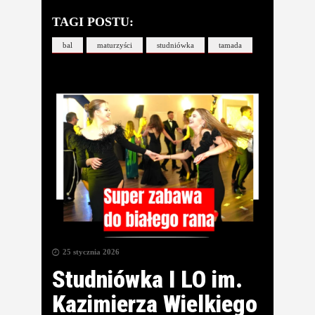
TAGI POSTU:
bal
maturzyści
studniówka
tamada
25 stycznia 2026
Studniówka I LO im.
Kazimierza Wielkiego