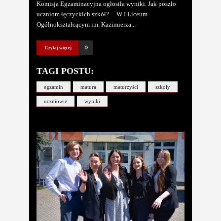
Komisja Egzaminacyjna ogłosiła wyniki. Jak poszło
uczniom łęczyckich szkół? W I Liceum
Ogólnokształcącym im. Kazimierza
Czytaj więcej
TAGI POSTU:
egzamin
matura
maturzyści
szkoły
uczniowie
wyniki