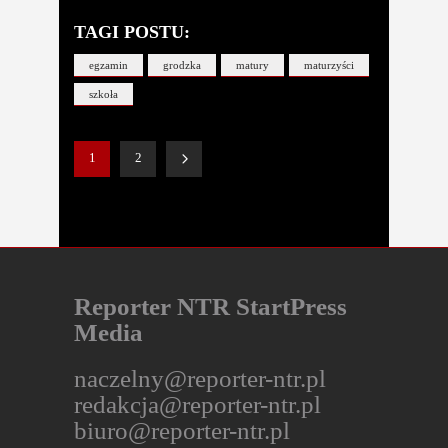
TAGI POSTU:
egzamin
grodzka
matury
maturzyści
szkoła
1
2
Reporter NTR StartPress
Media
naczelny@reporter-ntr.pl
redakcja@reporter-ntr.pl
biuro@reporter-ntr.pl