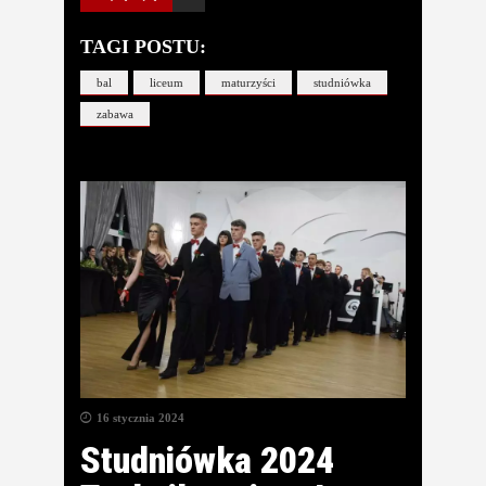
TAGI POSTU:
bal
liceum
maturzyści
studniówka
zabawa
16 stycznia 2024
Studniówka 2024