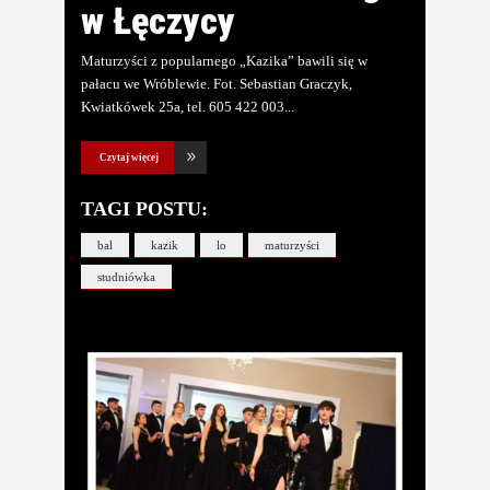
w Łęczycy
Maturzyści z popularnego „Kazika” bawili się w
pałacu we Wróblewie. Fot. Sebastian Graczyk,
Kwiatkówek 25a, tel. 605 422 003
Czytaj więcej
TAGI POSTU:
bal
kazik
lo
maturzyści
studniówka