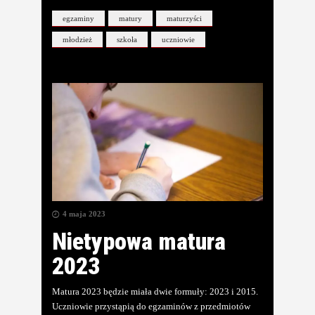
egzaminy
matury
maturzyści
młodzież
szkoła
uczniowie
4 maja 2023
Nietypowa matura
2023
Matura 2023 będzie miała dwie formuły: 2023 i 2015.
Uczniowie przystąpią do egzaminów z przedmiotów