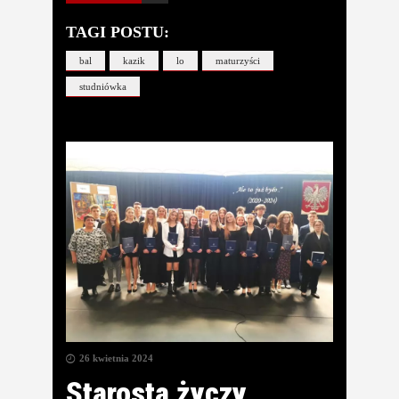
TAGI POSTU:
bal
kazik
lo
maturzyści
studniówka
26 kwietnia 2024
Starosta życzy