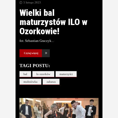
5 lutego 2023
Wielki bal
maturzystów ILO w
Ozorkowie!
fot. Sebastian Graczyk
Czytaj więcej
TAGI POSTU:
bal
lo ozorków
maturzyści
studniówka
zabawa