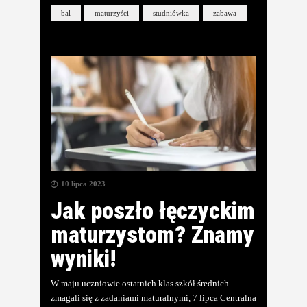
bal
maturzyści
studniówka
zabawa
10 lipca 2023
Jak poszło łęczyckim
maturzystom? Znamy
wyniki!
W maju uczniowie ostatnich klas szkół średnich
zmagali się z zadaniami maturalnymi, 7 lipca Centralna