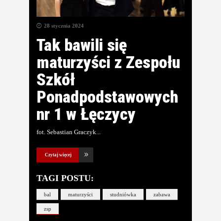
28 stycznia 2024
Tak bawili się
maturzyści z Zespołu
Szkół
Ponadpodstawowych
nr 1 w Łęczycy
fot. Sebastian Graczyk
Czytaj więcej
TAGI POSTU:
bal
maturzyści
studniówka
zabawa
zsp