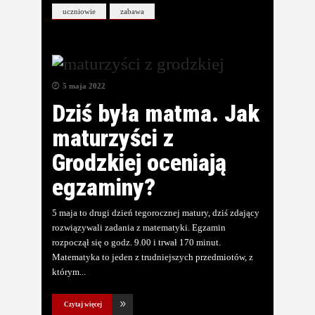
uczniowie
zabawa
5 maja 2022
Dziś była matma. Jak
maturzyści z
Grodzkiej oceniają
egzaminy?
5 maja to drugi dzień tegorocznej matury, dziś zdający
rozwiązywali zadania z matematyki. Egzamin
rozpoczął się o godz. 9.00 i trwał 170 minut.
Matematyka to jeden z trudniejszych przedmiotów, z
którym
Czytaj więcej