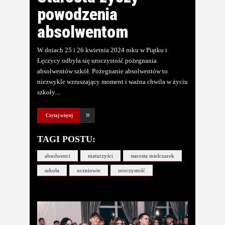
powodzenia
absolwentom
W dniach 25 i 26 kwietnia 2024 roku w Piątku i
Łęczycy odbyła się uroczystość pożegnania
absolwentów szkół. Pożegnanie absolwentów to
niezwykle wzruszający moment i ważna chwila w życiu
szkoły.
Czytaj więcej
TAGI POSTU:
absolwenci
maturzyści
starosta mielczarek
szkoła
uczniowie
uroczystość