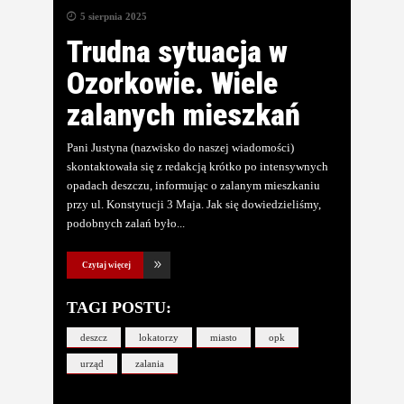
5 sierpnia 2025
Trudna sytuacja w
Ozorkowie. Wiele
zalanych mieszkań
Pani Justyna (nazwisko do naszej wiadomości)
skontaktowała się z redakcją krótko po intensywnych
opadach deszczu, informując o zalanym mieszkaniu
przy ul. Konstytucji 3 Maja. Jak się dowiedzieliśmy,
podobnych zalań było
Czytaj więcej
TAGI POSTU:
deszcz
lokatorzy
miasto
opk
urząd
zalania