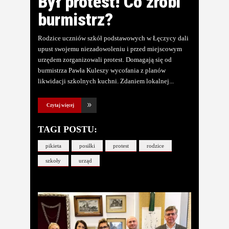
Był protest! Co zrobi
burmistrz?
Rodzice uczniów szkół podstawowych w Łęczycy dali
upust swojemu niezadowoleniu i przed miejscowym
urzędem zorganizowali protest. Domagają się od
burmistrza Pawła Kuleszy wycofania z planów
likwidacji szkolnych kuchni. Zdaniem lokalnej
Czytaj więcej
TAGI POSTU:
pikieta
posiłki
protest
rodzice
szkoły
urząd