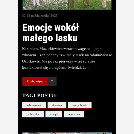
28 października 2025
Emocje wokół
małego lasku
Kazimierz Mazurkiewicz zwraca uwagę na – jego
zdaniem – zaniedbany tzw. mały lasek na Adamówku w
Ozorkowie. Nie po raz pierwszy w tej sprawie
kontaktował się z urzędem. Twierdzi, że
Czytaj więcej
TAGI POSTU:
adamówek
drzewa
mały lasek
polemika
urząd
wycinka