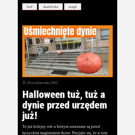
ksef
skarbówka
urząd
18 października 2025
Halloween tuż, tuż a
dynie przed urzędem
już!
To już kolejny rok w którym ustawiane są przed
łęczyckim magistratem dynie. Przyjęło się, że w tym