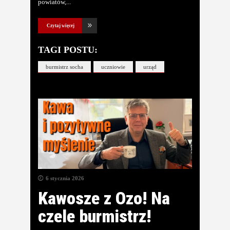
powiatów,
Czytaj więcej
TAGI POSTU:
burmistrz socha
uczniowie
urząd
6 stycznia 2026
Kawosze z Ozo! Na
czele burmistrz!