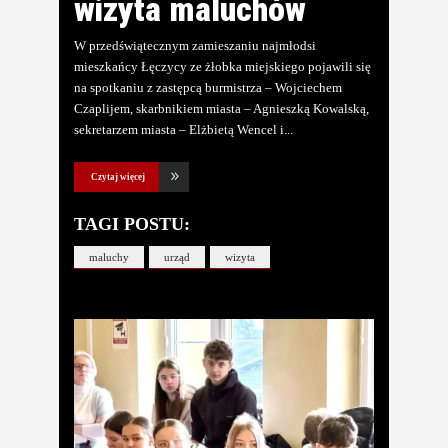
wizyta maluchów
W przedświątecznym zamieszaniu najmłodsi
mieszkańcy Łęczycy ze żłobka miejskiego pojawili się
na spotkaniu z zastępcą burmistrza – Wojciechem
Czaplijem, skarbnikiem miasta – Agnieszką Kowalską,
sekretarzem miasta – Elżbietą Wencel i
Czytaj więcej
TAGI POSTU:
maluchy
urząd
wizyta