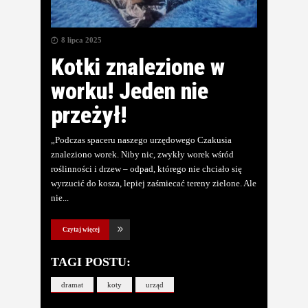
8 lipca 2025
Kotki znalezione w
worku! Jeden nie
przeżył!
„Podczas spaceru naszego urzędowego Czakusia
znaleziono worek. Niby nic, zwykły worek wśród
roślinności i drzew – odpad, którego nie chciało się
wyrzucić do kosza, lepiej zaśmiecać tereny zielone. Ale
nie
Czytaj więcej
TAGI POSTU:
dramat
koty
urząd