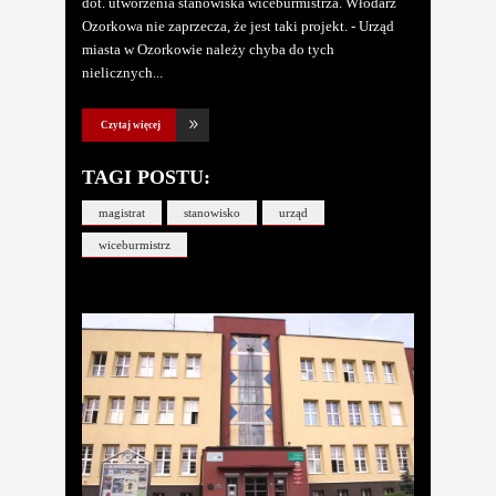
dot. utworzenia stanowiska wiceburmistrza. Włodarz
Ozorkowa nie zaprzecza, że jest taki projekt. - Urząd
miasta w Ozorkowie należy chyba do tych
nielicznych
Czytaj więcej
TAGI POSTU:
magistrat
stanowisko
urząd
wiceburmistrz