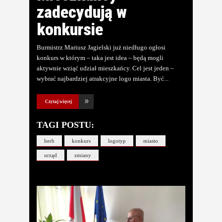
zadecydują w
konkursie
Burmistrz Mariusz Jagielski już niedługo ogłosi
konkurs w którym – taka jest idea – będą mogli
aktywnie wziąć udział mieszkańcy. Cel jest jeden –
wybrać najbardziej atrakcyjne logo miasta. Być
Czytaj więcej
TAGI POSTU:
herb
konkurs
logotyp
miasto
urząd
zmiany