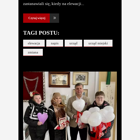
zastanawiali się, kiedy na elewacji
Czytaj więcej
TAGI POSTU:
elewacja
napis
urząd
urząd miejski
zmiana