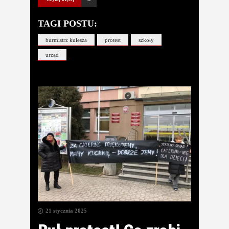
TAGI POSTU:
burmistrz kulesza
protest
szkoły
urząd
21 stycznia 2025