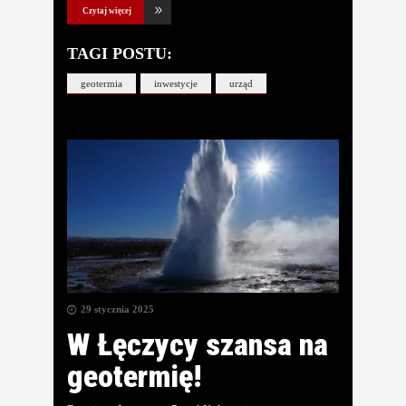
Czytaj więcej
TAGI POSTU:
geotermia
inwestycje
urząd
29 stycznia 2025
W Łęczycy szansa na
geotermię!