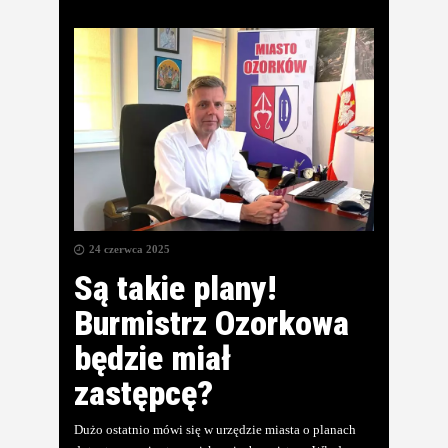
24 czerwca 2025
Są takie plany!
Burmistrz Ozorkowa
będzie miał
zastępcę?
Dużo ostatnio mówi się w urzędzie miasta o planach