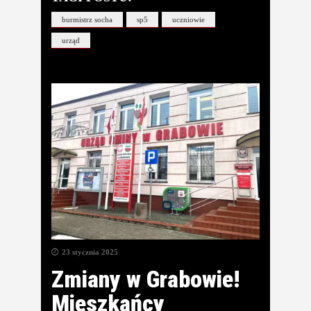
burmistrz socha
sp5
uczniowie
urząd
23 stycznia 2025
Zmiany w Grabowie!
Mieszkańcy