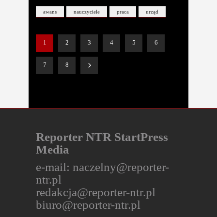
awans
nauczyciele
praca
urząd
1
2
3
4
5
6
7
8
Reporter NTR StartPress
Media
e-mail:
naczelny@reporter-
ntr.pl
redakcja@reporter-ntr.pl
biuro@reporter-ntr.pl