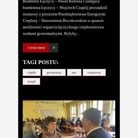
Burmistrz Łęczycy – Paweł Kulesza i zastępca
burmistrza Łęczycy – Wojciech Czaplij prowadzili
rozmowy z prezesem Przedsiębiorstwa Energetyki
Cieplnej – Sławomirem Boczkowskim w sprawie
możliwości wsparcia łęczyckiego ciepłownictwa
wodami geotermalnymi. Byłyby
Czytaj więcej
TAGI POSTU:
ciepło
geotermia
pec
rozmowy
urząd