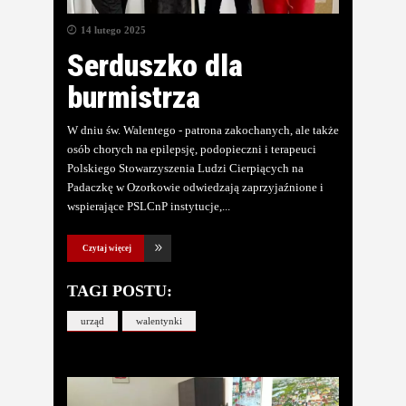
14 lutego 2025
Serduszko dla
burmistrza
W dniu św. Walentego - patrona zakochanych, ale także
osób chorych na epilepsję, podopieczni i terapeuci
Polskiego Stowarzyszenia Ludzi Cierpiących na
Padaczkę w Ozorkowie odwiedzają zaprzyjaźnione i
wspierające PSLCnP instytucje,
Czytaj więcej
TAGI POSTU:
urząd
walentynki