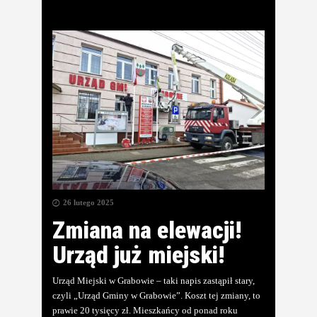
26 lutego 2025
Zmiana na elewacji!
Urząd już miejski!
Urząd Miejski w Grabowie – taki napis zastąpił stary,
czyli „Urząd Gminy w Grabowie”. Koszt tej zmiany, to
prawie 20 tysięcy zł. Mieszkańcy od ponad roku