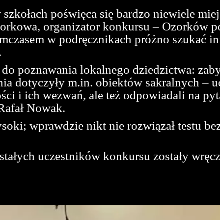
 w szkołach poświęca się bardzo niewiele mi
zorkowa, organizator konkursu – Ozorków po
ymczasem w podręcznikach próżno szukać inf
.
 do poznawania lokalnego dziedzictwa: zabyt
ia dotyczyły m.in. obiektów sakralnych – 
ści i ich wezwań, ale też odpowiadali na py
Rafał Nowak.
ki; wprawdzie nikt nie rozwiązał testu bezb
stałych uczestników konkursu zostały wręc