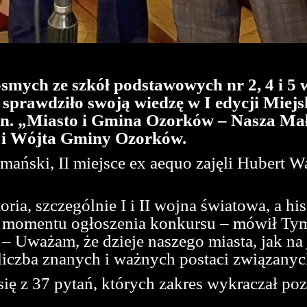
ósmych ze szkół podstawowych nr 2, 4 i 5
j sprawdziło swoją wiedzę w I edycji Mi
pn. „Miasto i Gmina Ozorków – Nasza Ma
 i Wójta Gminy Ozorków.
ański, II miejsce ex aequo zajęli Hubert Wa
oria, szczególnie I i II wojna światowa, a h
od momentu ogłoszenia konkursu – mówił Ty
 Uważam, że dzieje naszego miasta, jak na 
e liczba znanych i ważnych postaci związan
 się z 37 pytań, których zakres wykraczał p