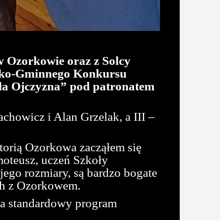
 w Ozorkowie oraz z Solcy
ejsko-Gminnego Konkursu
ła Ojczyzna” pod patronatem
chowicz i Alan Grzelak, a III –
istorią Ozorkowa zacząłem się
moteusz, uczeń Szkoły
jego rozmiary, są bardzo bogate
ych z Ozorkowem.
oza standardowy program