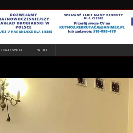
KRAJ I ŚWIAT
WIDEO
”