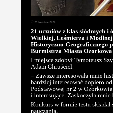
29 kwietnia 2026
21 uczniów z klas siódmych i 
Wielkiej, Leśmierza i Modlne
Historyczno-Geograficznego 
Burmistrza Miasta Ozorkowa
I miejsce zdobył Tymoteusz Szym
Adam Chruściel.
– Zawsze interesowała mnie hist
bardziej interesować dopiero 
Podstawowej nr 2 w Ozorkowie –
i interesujące. Zaskoczyła mni
Konkurs w formie testu składał
nauczania.