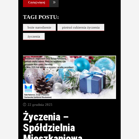
Czytaj więcej
TAGI POSTU:
boże narodzenie
piotruś cukiernia życzenia
życzenia
22 grudnia 2025
Życzenia –
Spółdzielnia
Mieszkaniowa