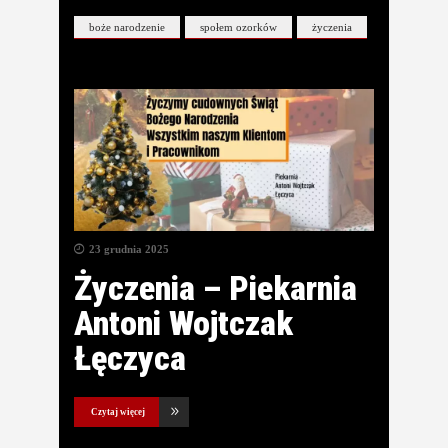
boże narodzenie
społem ozorków
życzenia
23 grudnia 2025
Życzenia – Piekarnia
Antoni Wojtczak
Łęczyca
Czytaj więcej