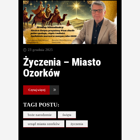
23 grudnia 2025
Życzenia – Miasto
Ozorków
Czytaj więcej
TAGI POSTU:
boże narodzenie
święta
urząd miasta ozorków
życzenia