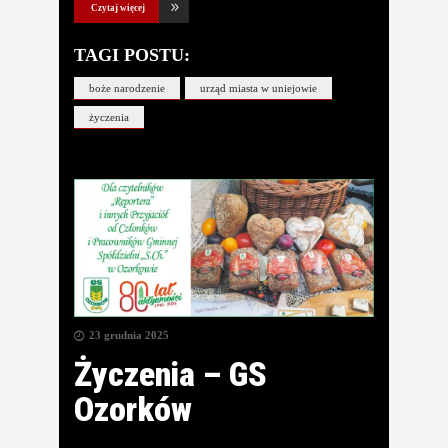
Czytaj więcej
TAGI POSTU:
boże narodzenie
urząd miasta w uniejowie
życzenia
23 grudnia 2025
Życzenia – GS
Ozorków