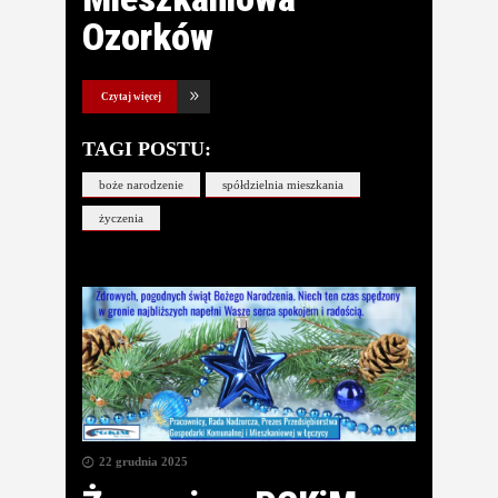
Ozorków
Czytaj więcej
TAGI POSTU:
boże narodzenie
spółdzielnia mieszkania
życzenia
22 grudnia 2025