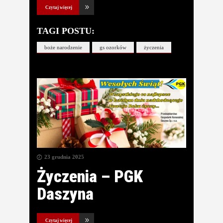
Czytaj więcej
TAGI POSTU:
boże narodzenie
gs ozorków
życzenia
23 grudnia 2025
Życzenia – PGK
Daszyna
Czytaj więcej