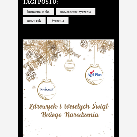
TAGI POSTU:
burmistrz socha
noworoczne życzenia
nowy rok
życzenia