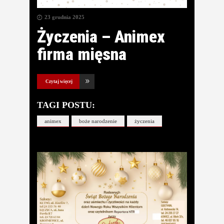
23 grudnia 2025
Życzenia – Animex
firma mięsna
Czytaj więcej
TAGI POSTU:
animex
boże narodzenie
życzenia