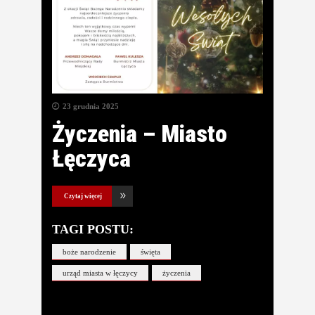
23 grudnia 2025
Życzenia – Miasto
Łęczyca
Czytaj więcej
TAGI POSTU:
boże narodzenie
święta
urząd miasta w łęczycy
życzenia