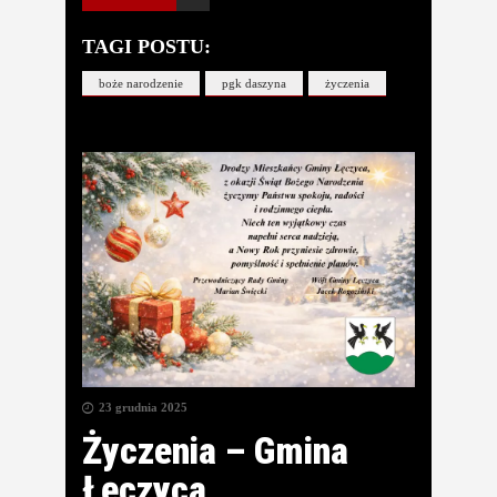
TAGI POSTU:
boże narodzenie
pgk daszyna
życzenia
23 grudnia 2025
Życzenia – Gmina
Łęczyca