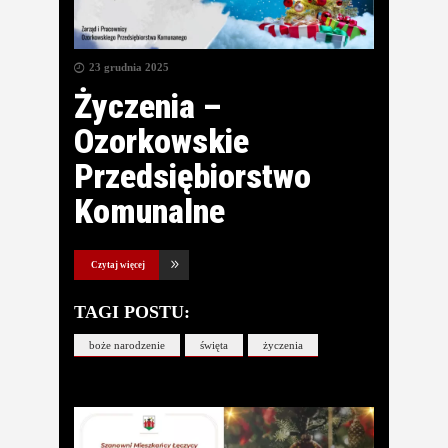
23 grudnia 2025
Życzenia –
Ozorkowskie
Przedsiębiorstwo
Komunalne
Czytaj więcej
TAGI POSTU:
boże narodzenie
święta
życzenia