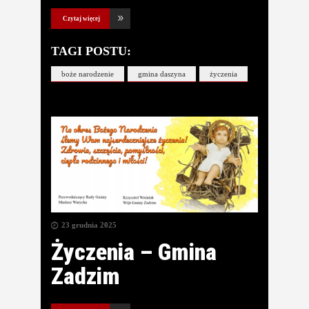
Czytaj więcej
TAGI POSTU:
boże narodzenie
gmina daszyna
życzenia
23 grudnia 2025
Życzenia – Gmina
Zadzim