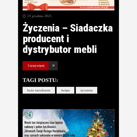
23 grudnia 2025
Życzenia – Siadaczka
producent i
dystrybutor mebli
Czytaj więcej
TAGI POSTU:
boże narodzenie
święta
życzenia