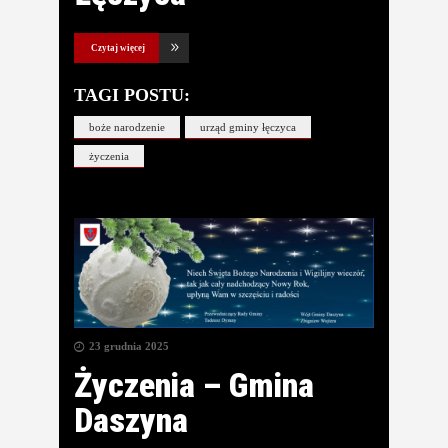
Czytaj więcej
TAGI POSTU:
boże narodzenie
urząd gminy łęczyca
życzenia
23 grudnia 2025
Życzenia – Gmina
Daszyna