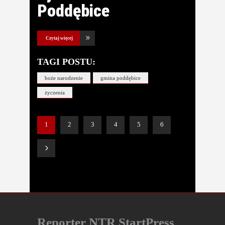
Poddębice
Czytaj więcej
TAGI POSTU:
boże narodzenie
gmina poddębice
życzenia
1
2
3
4
5
6
Reporter NTR StartPress