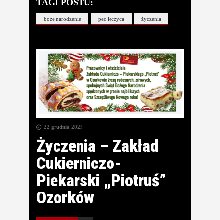
TAGI POSTU:
boże narodzenie
pec łęczyca
życzenia
22 grudnia 2025
Życzenia – Zakład
Cukierniczo-
Piekarski „Piotruś”
Ozorków