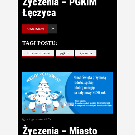
Życzenia – PGKiM
Łęczyca
Czytaj więcej
TAGI POSTU:
boże narodzenie
pgkim
życzenia
22 grudnia 2025
Życzenia – Miasto