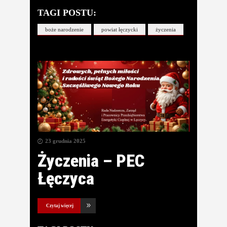
TAGI POSTU:
boże narodzenie
powiat łęczycki
życzenia
23 grudnia 2025
Życzenia – PEC
Łęczyca
Czytaj więcej