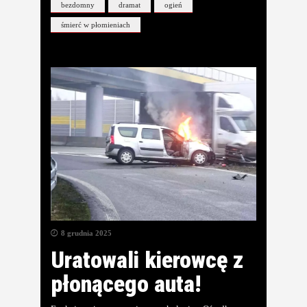
bezdomny
dramat
ogień
śmierć w płomieniach
8 grudnia 2025
Uratowali kierowcę z
płonącego auta!