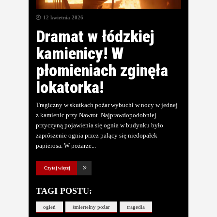
12 kwietnia 2026
Dramat w łódzkiej
kamienicy! W
płomieniach zginęła
lokatorka!
Tragiczny w skutkach pożar wybuchł w nocy w jednej
z kamienic przy Nawrot. Najprawdopodobniej
przyczyną pojawienia się ognia w budynku było
zaprószenie ognia przez palący się niedopałek
papierosa. W pożarze
Czytaj więcej
TAGI POSTU:
ogień
śmiertelny pożar
tragedia