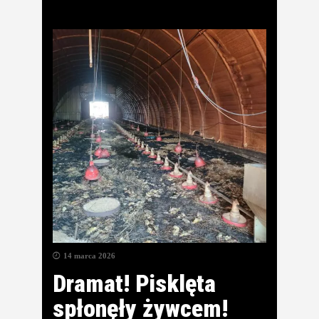
14 marca 2026
Dramat! Pisklęta
spłonęły żywcem!