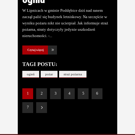
W Lipnicach w gminie Poddębice dziś nad ranem
zaczął palić się budynek letniskowy. Na szczęście w
wyniku pożaru nikt nie ucierpiał. Jak informuje straż
pożarna, straty dotyczyły jedynie uszkodzeń
nieruchomości. -
Czytaj więcej
TAGI POSTU:
ogień
pożar
straż pożarna
1
2
3
4
5
6
7