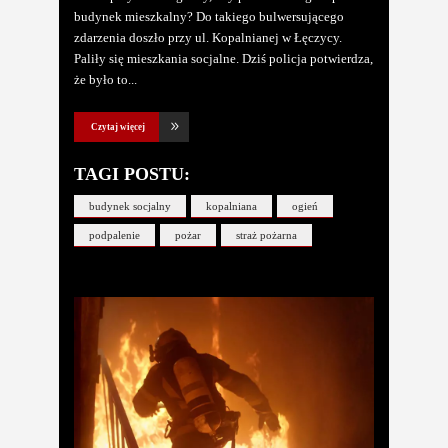
budynek mieszkalny? Do takiego bulwersującego
zdarzenia doszło przy ul. Kopalnianej w Łęczycy.
Paliły się mieszkania socjalne. Dziś policja potwierdza,
że było to
Czytaj więcej
TAGI POSTU:
budynek socjalny
kopalniana
ogień
podpalenie
pożar
straż pożarna