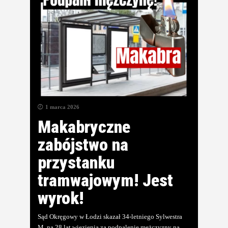
1 marca 2026
Makabryczne
zabójstwo na
przystanku
tramwajowym! Jest
wyrok!
Sąd Okręgowy w Łodzi skazał 34-letniego Sylwestra
M. na 28 lat więzienia za podpalenie mężczyzny na