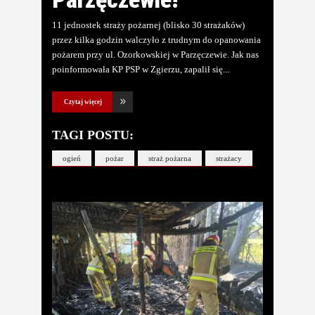
11 jednostek straży pożarnej (blisko 30 strażaków)
przez kilka godzin walczyło z trudnym do opanowania
pożarem przy ul. Ozorkowskiej w Parzęczewie. Jak nas
poinformowała KP PSP w Zgierzu, zapalił się
Czytaj więcej
TAGI POSTU:
ogień
pożar
straż pożarna
strażacy