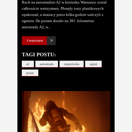
Ruch na autostradzie A2 w kierunku Warszawy został
całkowicie wstrzymany. Płonęły tony plastikowych
opakowań, a strażacy przez kilka godzin walczyli z
ogniem. Do pożaru doszło na 381. kilometrze
autostrady A2, w
Czytaj więcej
TAGI POSTU:
a2
autostrada
ciężarówka
ogień
pożar