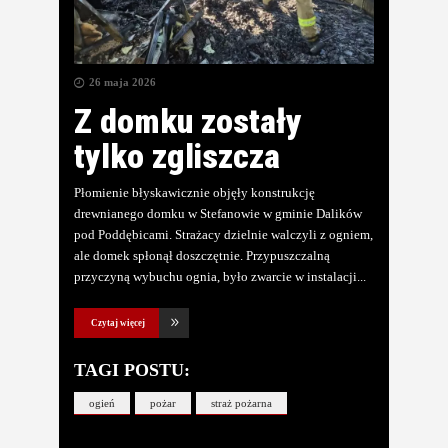
26 maja 2026
Z domku zostały
tylko zgliszcza
Płomienie błyskawicznie objęły konstrukcję
drewnianego domku w Stefanowie w gminie Dalików
pod Poddębicami. Strażacy dzielnie walczyli z ogniem,
ale domek spłonął doszczętnie. Przypuszczalną
przyczyną wybuchu ognia, było zwarcie w instalacji
Czytaj więcej
TAGI POSTU:
ogień
pożar
straż pożarna