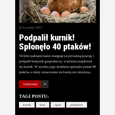
8 grudnia 2025
Podpalił kurnik!
Spłonęło 40 ptaków!
34-letni pabianiczanin wtargnął na prywatną posesję i
podpalił budynek gospodarczy, w którym znajdował
się kurnik. W wyniku jego działania spłonęło ponad 40
ptaków, a straty oszacowano na kwotę nie mniejszą
Czytaj więcej
TAGI POSTU:
kurnik
kury
ogień
podpalenie