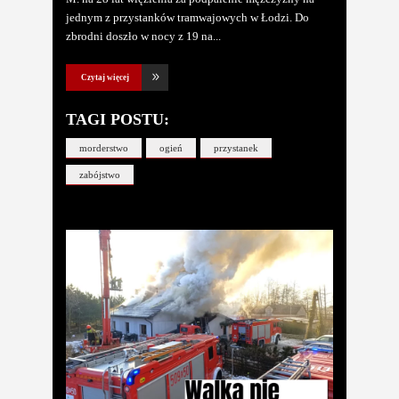
jednym z przystanków tramwajowych w Łodzi. Do
zbrodni doszło w nocy z 19 na
Czytaj więcej
TAGI POSTU:
morderstwo
ogień
przystanek
zabójstwo