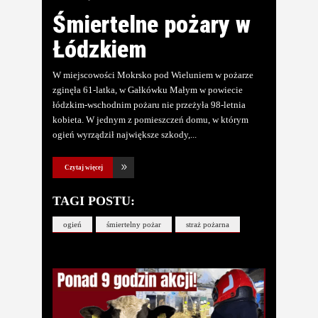
Śmiertelne pożary w
Łódzkiem
W miejscowości Mokrsko pod Wieluniem w pożarze
zginęła 61-latka, w Gałkówku Małym w powiecie
łódzkim-wschodnim pożaru nie przeżyła 98-letnia
kobieta. W jednym z pomieszczeń domu, w którym
ogień wyrządził największe szkody,
Czytaj więcej
TAGI POSTU:
ogień
śmiertelny pożar
straż pożarna