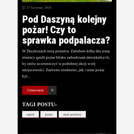
27 kwietnia 2026
Pod Daszyną kolejny
pożar! Czy to
sprawka podpalacza?
W Drzykozach seria pożarów. Zaledwie kilka dni temu
strażacy gasili pożar blisko zabudowań mieszkalnych,
by znów uczestniczyć w podobnej akcji w tej
miejscowości. Zarówno niedawno, jak i teraz pożar
był
Czytaj więcej
TAGI POSTU:
ogień
pożar
straż pożarna