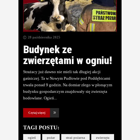
28 października 2025
Budynek ze
zwierzętami w ogniu!
Strażacy już dawno nie mieli tak długiej akcji
gaśniczej. Ta w Nowym Pudłowie pod Poddębicami
trwała ponad 9 godzin. Na domiar złego w płonącym
budynku gospodarczym znajdowały się zwierzęta
hodowlane. Ogień
Czytaj więcej
TAGI POSTU:
ogień
pożar
straż pożarna
zwierzęta