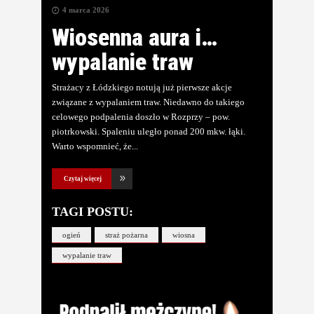
4 marca 2026
Wiosenna aura i…
wypalanie traw
Strażacy z Łódzkiego notują już pierwsze akcje
związane z wypalaniem traw. Niedawno do takiego
celowego podpalenia doszło w Rozprzy – pow.
piotrkowski. Spaleniu uległo ponad 200 mkw. łąki.
Warto wspomnieć, że
Czytaj więcej
TAGI POSTU:
ogień
straż pożarna
wiosna
wypalanie traw