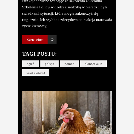
Funkcjonariusze wracając ze szkolenia z Ośrodka
Szkolenia Policji w Łodzi z siedzibą w Sieradzu byli
świadkami sytuacji, która mogła zakończyć się
tragicznie. Ich szybka i zdecydowana reakcja uratowała
życie kierowcy,
Czytaj więcej
TAGI POSTU:
ogień
policja
pomoc
płonące auto
straż pożarna