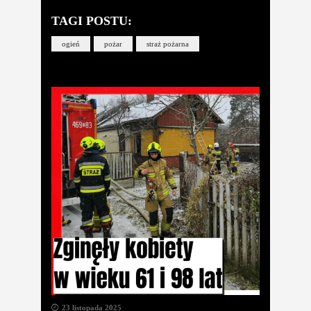
TAGI POSTU:
ogień
pożar
straż pożarna
23 listopada 2025