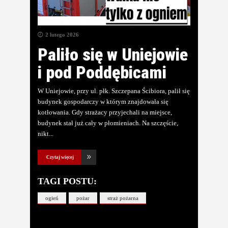
2 lutego 2026
Paliło się w Uniejowie
i pod Poddębicami
W Uniejowie, przy ul. płk. Szczepana Ścibiora, palił się
budynek gospodarczy w którym znajdowała się
kotłowania. Gdy strażacy przyjechali na miejsce,
budynek stał już cały w płomieniach. Na szczęście,
nikt
Czytaj więcej
TAGI POSTU:
ogień
pożar
straż pożarna