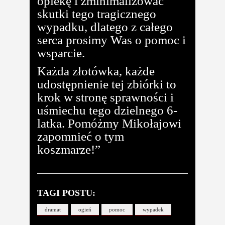
opiekę i zminimalizować
skutki tego tragicznego
wypadku, dlatego z całego
serca prosimy Was o pomoc i
wsparcie.
Każda złotówka, każde
udostępnienie tej zbiórki to
krok w stronę sprawności i
uśmiechu tego dzielnego 6-
latka. Pomóżmy Mikołajowi
zapomnieć o tym
koszmarze!”
TAGI POSTU:
dramat
ogień
pomoc
wypadek