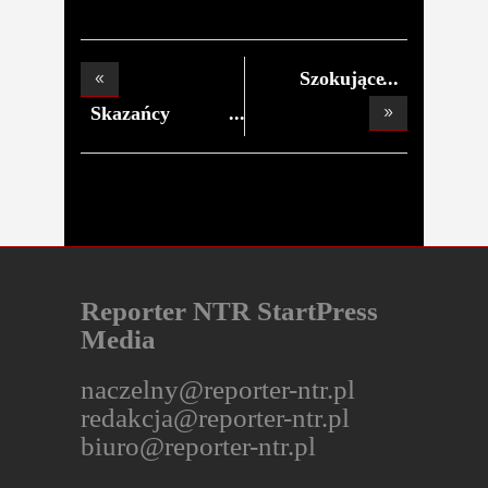
Szokujące
zarzuty p
Skazańcy
znajdą ro
Reporter NTR StartPress
Media
naczelny@reporter-ntr.pl
redakcja@reporter-ntr.pl
biuro@reporter-ntr.pl