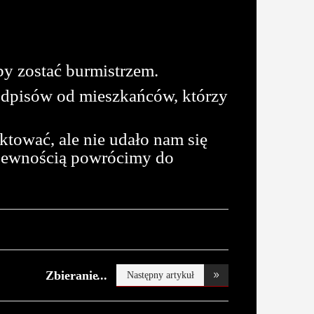
by zostać burmistrzem.
podpisów od mieszkańców, którzy
ktować, ale nie udało nam się
 pewnością powrócimy do
Zbieranie
Następny artykuł
podpisów