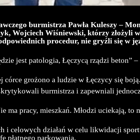
ławczego burmistrza Pawła Kuleszy – Mo
k, Wojciech Wiśniewski, którzy złożyli w
odpowiednich procedur, nie gryźli się w 
dzie jest patologia, Łęczycą rządzi beton” 
 córce grożono a ludzie w Łęczycy się boją
 skrytykowali burmistrza i zapewniali jednoc
Nie ma pracy, mieszkań. Młodzi uciekają, t
 i celowych działań w celu likwidacji spor
refę płatnego parkowania.