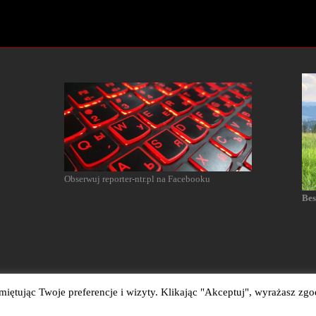
Obserwuj reporter-ntr.pl na Facebooku
Bes
ętując Twoje preferencje i wizyty. Klikając "Akceptuj", wyrażasz zgo