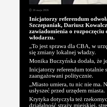
26 maja 2026
Inicjatorzy referendum odwo
Szczepaniak, Dariusz Kowalczy
zawiadomienia o rozpoczęciu 
włodarzu.
„To jest sprawa dla CBA, w urzę
się zmiany lokalnej władzy.
Monika Buczyńska dodała, że jej
Inicjatorzy referendum totalnie
zaangażowani politycznie.
„Miasto umiera, tu nic nie ma. 
usłyszeć przed urzędem miasta.
Krytyka dotyczyła też rzekomych
działalność straży miejskiej, st