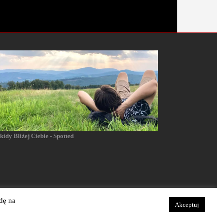
kidy Bliżej Ciebie - Spotted
dę na
Akceptuj
Realizacja: Dianthus