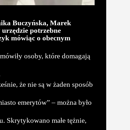
nika Buczyńska, Marek
 urzędzie potrzebne
język mówiąc o obecnym
– mówiły osoby, które domagają
.
ześnie, że nie są w żaden sposób
o miasto emerytów” – można było
tu. Skrytykowano małe tężnie,