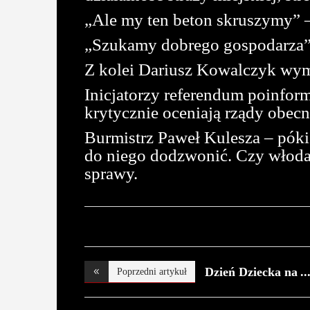
„Ale my ten beton skruszymy” 
„Szukamy dobrego gospodarza” 
Z kolei Dariusz Kowalczyk wymi
Inicjatorzy referendum poinfor
krytycznie oceniają rządy obec
Burmistrz Paweł Kulesza – póki 
do niego dodzwonić. Czy włoda
sprawy.
Dzień Dziecka na
Poprzedni artykuł
pl