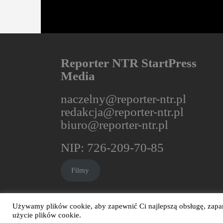
Reporter NTR StartPress
Media
naczelny@reporter-ntr.pl
redakcja@reporter-ntr.pl
biuro@reporter-ntr.pl
NIP: 726-209-70-85
Filmy
Używamy plików cookie, aby zapewnić Ci najlepszą obsługę, zapami
użycie plików cookie.
Reporter NTR - Wszelkie prawa zastrzeżone