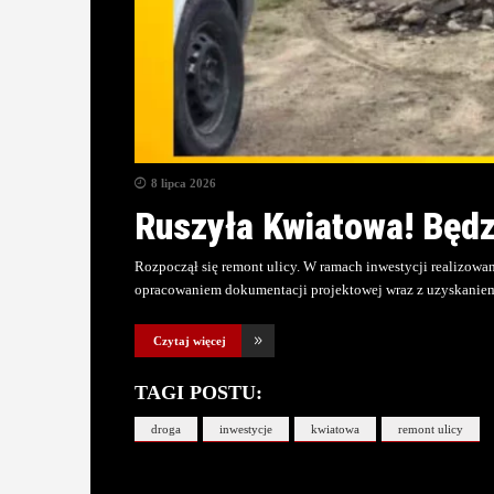
8 lipca 2026
Ruszyła Kwiatowa! Będzi
Rozpoczął się remont ulicy. W ramach inwestycji realizow
opracowaniem dokumentacji projektowej wraz z uzyskanie
Czytaj więcej
TAGI POSTU:
droga
inwestycje
kwiatowa
remont ulicy