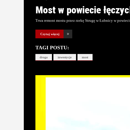
Most w powiecie łęczy
Trwa remont mostu przez rzekę Strugę w Łubnicy w powieci
Czytaj więcej
TAGI POSTU:
droga
inwestycje
most