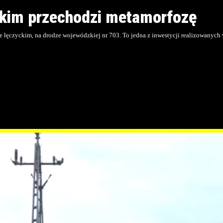
ckim przechodzi metamorfozę
e łęczyckim, na drodze wojewódzkiej nr 703. To jedna z inwestycji realizowanyc