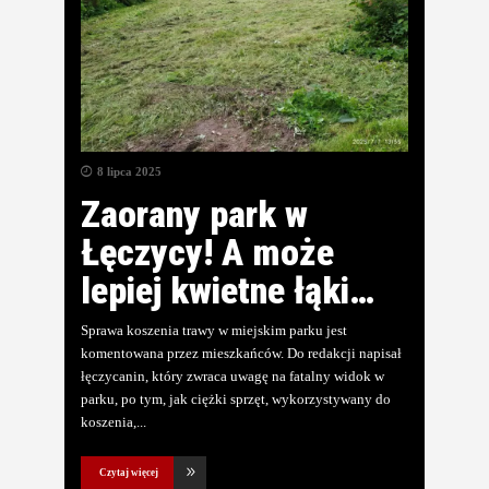
8 lipca 2025
Zaorany park w
Łęczycy! A może
lepiej kwietne łąki…
Sprawa koszenia trawy w miejskim parku jest
komentowana przez mieszkańców. Do redakcji napisał
łęczycanin, który zwraca uwagę na fatalny widok w
parku, po tym, jak ciężki sprzęt, wykorzystywany do
koszenia,
Czytaj więcej