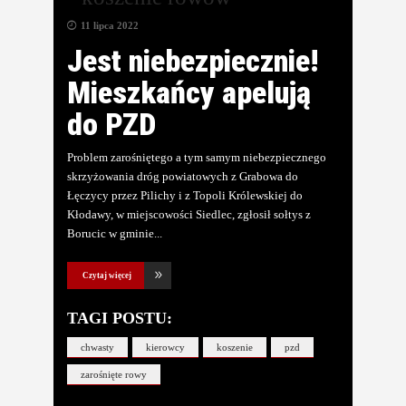
11 lipca 2022
Jest niebezpiecznie!
Mieszkańcy apelują
do PZD
Problem zarośniętego a tym samym niebezpiecznego
skrzyżowania dróg powiatowych z Grabowa do
Łęczycy przez Pilichy i z Topoli Królewskiej do
Kłodawy, w miejscowości Siedlec, zgłosił sołtys z
Borucic w gminie
Czytaj więcej
TAGI POSTU:
chwasty
kierowcy
koszenie
pzd
zarośnięte rowy