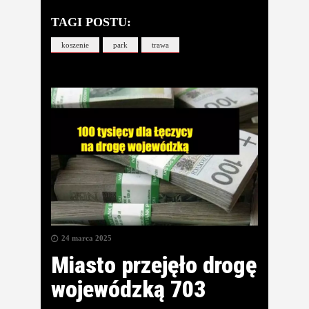
TAGI POSTU:
koszenie
park
trawa
24 marca 2025
Miasto przejęło drogę
wojewódzką 703