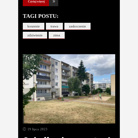
Czytaj więcej
TAGI POSTU:
koszenie
trawa
zaskoczenie
zdziwienie
zima
19 lipca 2023