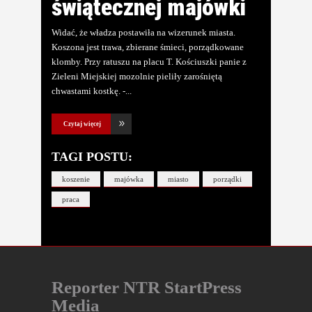
świątecznej majówki
Widać, że władza postawiła na wizerunek miasta.
Koszona jest trawa, zbierane śmieci, porządkowane
klomby. Przy ratuszu na placu T. Kościuszki panie z
Zieleni Miejskiej mozolnie pieliły zarośniętą
chwastami kostkę. -
Czytaj więcej
TAGI POSTU:
koszenie
majówka
miasto
porządki
praca
Reporter NTR StartPress
Media