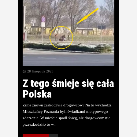
28 listopada 2023
Z tego śmieje się cała
Polska
Zima znowu zaskoczyła drogowców? Na to wychodzi.
Mieszkańcy Poznania byli świadkami nietypowego
zdarzenia. W mieście spadł śnieg, ale drogowcom nie
przeszkodziło to w