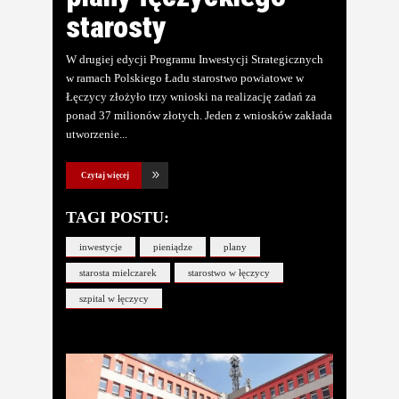
starosty
W drugiej edycji Programu Inwestycji Strategicznych
w ramach Polskiego Ładu starostwo powiatowe w
Łęczycy złożyło trzy wnioski na realizację zadań za
ponad 37 milionów złotych. Jeden z wniosków zakłada
utworzenie
Czytaj więcej
TAGI POSTU:
inwestycje
pieniądze
plany
starosta mielczarek
starostwo w łęczycy
szpital w łęczycy