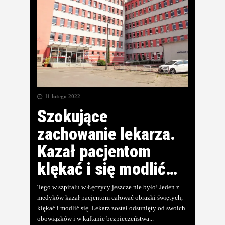
11 lutego 2022
Szokujące
zachowanie lekarza.
Kazał pacjentom
klękać i się modlić…
Tego w szpitalu w Łęczycy jeszcze nie było! Jeden z
medyków kazał pacjentom całować obrazki świętych,
klękać i modlić się. Lekarz został odsunięty od swoich
obowiązków i w kaftanie bezpieczeństwa