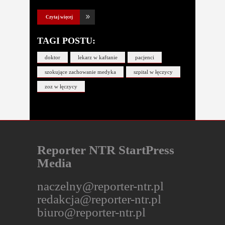
Czytaj więcej
TAGI POSTU:
doktor
lekarz w kaftanie
pacjenci
szokujące zachowanie medyka
szpital w łęczycy
zoz w łęczycy
Reporter NTR StartPress
Media
naczelny@reporter-ntr.pl
redakcja@reporter-ntr.pl
biuro@reporter-ntr.pl