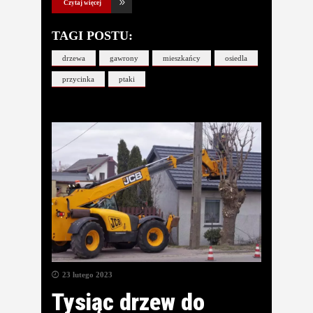
Czytaj więcej
TAGI POSTU:
drzewa
gawrony
mieszkańcy
osiedla
przycinka
ptaki
23 lutego 2023
Tysiąc drzew do