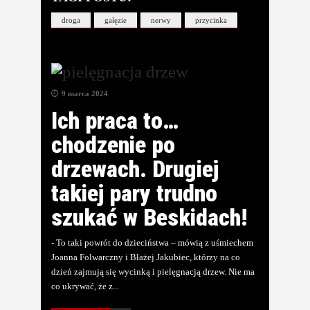
droga
gałęzie
nerwy
przycinka
9 marca 2024
Ich praca to…
chodzenie po
drzewach. Drugiej
takiej pary trudno
szukać w Beskidach!
- To taki powrót do dzieciństwa – mówią z uśmiechem
Joanna Folwarczny i Błażej Jakubiec, którzy na co
dzień zajmują się wycinką i pielęgnacją drzew. Nie ma
co ukrywać, że z