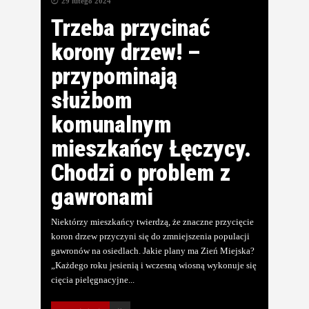
29 lutego 2024
Trzeba przycinać
korony drzew! –
przypominają
służbom
komunalnym
mieszkańcy Łęczycy.
Chodzi o problem z
gawronami
Niektórzy mieszkańcy twierdzą, że znaczne przycięcie
koron drzew przyczyni się do zmniejszenia populacji
gawronów na osiedlach. Jakie plany ma Zień Miejska?
„Każdego roku jesienią i wczesną wiosną wykonuje się
cięcia pielęgnacyjne