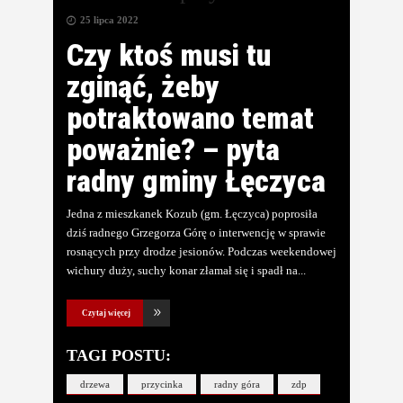
25 lipca 2022
Czy ktoś musi tu
zginąć, żeby
potraktowano temat
poważnie? – pyta
radny gminy Łęczyca
Jedna z mieszkanek Kozub (gm. Łęczyca) poprosiła
dziś radnego Grzegorza Górę o interwencję w sprawie
rosnących przy drodze jesionów. Podczas weekendowej
wichury duży, suchy konar złamał się i spadł na
Czytaj więcej
TAGI POSTU:
drzewa
przycinka
radny góra
zdp