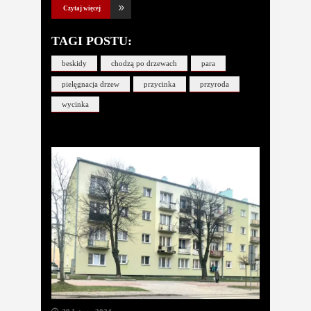
Czytaj więcej
TAGI POSTU:
beskidy
chodzą po drzewach
para
pielęgnacja drzew
przycinka
przyroda
wycinka