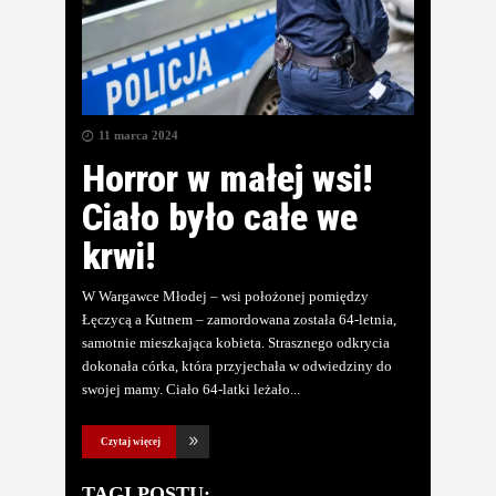
11 marca 2024
Horror w małej wsi!
Ciało było całe we
krwi!
W Wargawce Młodej – wsi położonej pomiędzy
Łęczycą a Kutnem – zamordowana została 64-letnia,
samotnie mieszkająca kobieta. Strasznego odkrycia
dokonała córka, która przyjechała w odwiedziny do
swojej mamy. Ciało 64-latki leżało
Czytaj więcej
TAGI POSTU: