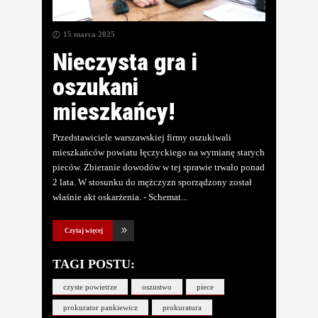
15 marca 2025
Nieczysta gra i
oszukani
mieszkańcy!
Przedstawiciele warszawskiej firmy oszukiwali
mieszkańców powiatu łęczyckiego na wymianę starych
pieców. Zbieranie dowodów w tej sprawie trwało ponad
2 lata. W stosunku do mężczyzn sporządzony został
właśnie akt oskarżenia. - Schemat
Czytaj więcej
TAGI POSTU:
czyste powietrze
oszustwo
piece
prokurator pankiewicz
prokuratura