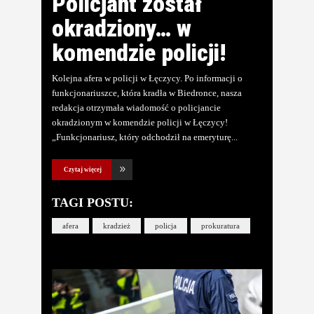
Policjant został
okradziony… w
komendzie policji!
Kolejna afera w policji w Łęczycy. Po informacji o
funkcjonariuszce, która kradła w Biedronce, nasza
redakcja otrzymała wiadomość o policjancie
okradzionym w komendzie policji w Łęczycy!
„Funkcjonariusz, który odchodził na emeryturę
Czytaj więcej
TAGI POSTU:
afera
kradzież
policja
prokuratura