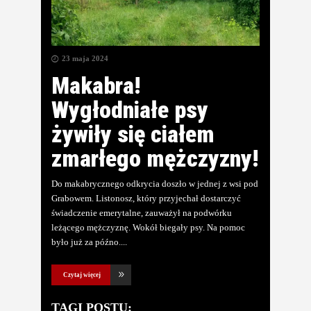
23 maja 2024
Makabra!
Wygłodniałe psy
żywiły się ciałem
zmarłego mężczyzny!
Do makabrycznego odkrycia doszło w jednej z wsi pod
Grabowem. Listonosz, który przyjechał dostarczyć
świadczenie emerytalne, zauważył na podwórku
leżącego mężczyznę. Wokół biegały psy. Na pomoc
było już za późno.
Czytaj więcej
TAGI POSTU: