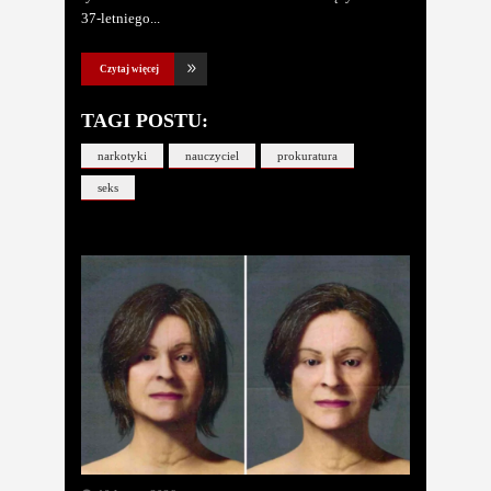
37-letniego
Czytaj więcej
TAGI POSTU:
narkotyki
nauczyciel
prokuratura
seks