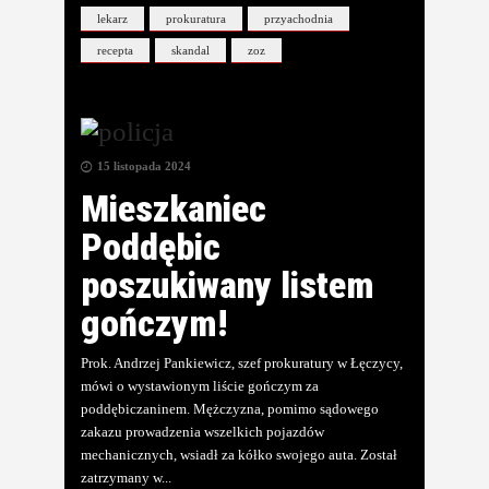
lekarz
prokuratura
przyachodnia
recepta
skandal
zoz
15 listopada 2024
Mieszkaniec
Poddębic
poszukiwany listem
gończym!
Prok. Andrzej Pankiewicz, szef prokuratury w Łęczycy,
mówi o wystawionym liście gończym za
poddębiczaninem. Mężczyzna, pomimo sądowego
zakazu prowadzenia wszelkich pojazdów
mechanicznych, wsiadł za kółko swojego auta. Został
zatrzymany w