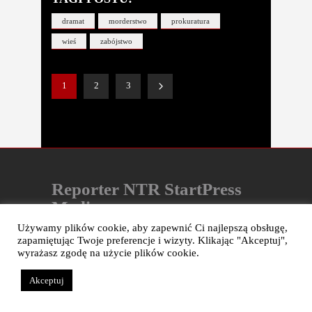
dramat
morderstwo
prokuratura
wieś
zabójstwo
1
2
3
Reporter NTR StartPress
Media
Używamy plików cookie, aby zapewnić Ci najlepszą obsługę,
e-mail:
naczelny@reporter-
zapamiętując Twoje preferencje i wizyty. Klikając "Akceptuj",
ntr.pl
wyrażasz zgodę na użycie plików cookie.
redakcja@reporter-ntr.pl
Akceptuj
biuro@reporter-ntr.pl
NIP: 726-209-70-85