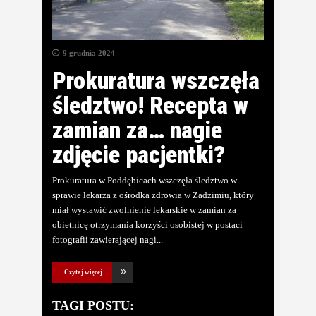
9 grudnia 2024
Prokuratura wszczęła
śledztwo! Recepta w
zamian za… nagie
zdjęcie pacjentki?
Prokuratura w Poddębicach wszczęła śledztwo w
sprawie lekarza z ośrodka zdrowia w Zadzimiu, który
miał wystawić zwolnienie lekarskie w zamian za
obietnicę otrzymania korzyści osobistej w postaci
fotografii zawierającej nagi
Czytaj więcej
TAGI POSTU: