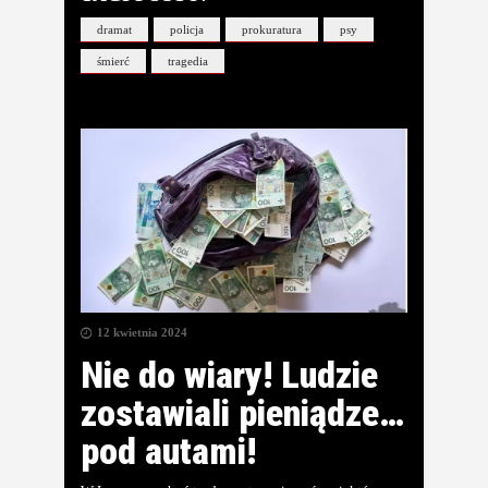
dramat
policja
prokuratura
psy
śmierć
tragedia
12 kwietnia 2024
Nie do wiary! Ludzie
zostawiali pieniądze…
pod autami!