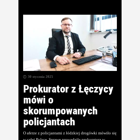
30 stycznia 2025
Prokurator z Łęczycy
mówi o
skorumpowanych
policjantach
O aferze z policjantami z łódzkiej drogówki mówiło się
w całej Polsce. Sprawę prowadziła prokuratura w