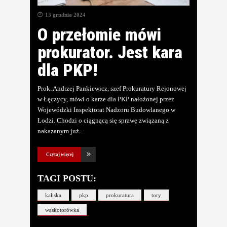
13 grudnia 2024
O przełomie mówi
prokurator. Jest kara
dla PKP!
Prok. Andrzej Pankiewicz, szef Prokuratury Rejonowej
w Łęczycy, mówi o karze dla PKP nałożonej przez
Wojewódzki Inspektorat Nadzoru Budowlanego w
Łodzi. Chodzi o ciągnącą się sprawę związaną z
nakazanym już
Czytaj więcej
TAGI POSTU:
kaliska
pkp
prokuratura
tory
wąskotorówka