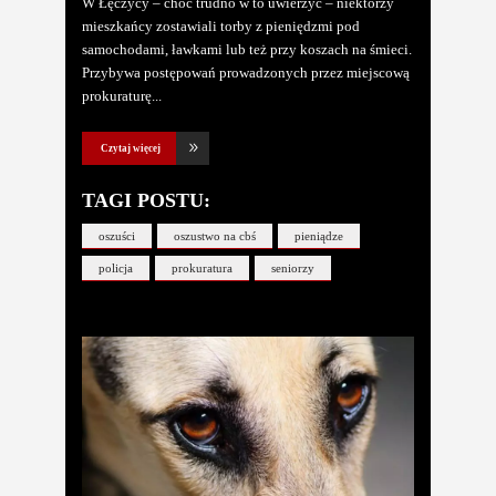
W Łęczycy – choć trudno w to uwierzyć – niektórzy
mieszkańcy zostawiali torby z pieniędzmi pod
samochodami, ławkami lub też przy koszach na śmieci.
Przybywa postępowań prowadzonych przez miejscową
prokuraturę
Czytaj więcej
TAGI POSTU:
oszuści
oszustwo na cbś
pieniądze
policja
prokuratura
seniorzy