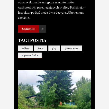
o tzw. wykonanie zastępcze remontu torów
wąskotorówki przebiegających w ulicy Kaliskiej. -
Inspektor podjąć może dwie decyzje. Albo remont
zostanie
Czytaj więcej
TAGI POSTU:
kaliska
kolej
pkp
prokuratura
wąskotorówka