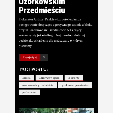
Ozorkowskim
Przedmieściu
Prokurator Andrzej Pankiewicz potwierdza, że
postępowanie dotyczące agresywnego sąsiada z bloku
przy ul. Ozorkowskie Przedmieście w Łęczycy
zakończy się już niedługo. Najprawdopodobniej
będzie akt oskarżenia dla mężczyzny o którym
pisaliśmy
Czytaj więcej
TAGI POSTU:
agresja
agresywny sąsiad
lokatorzy
ozorkowskie przedmieście
prokurator pankiewicz
prokuratura