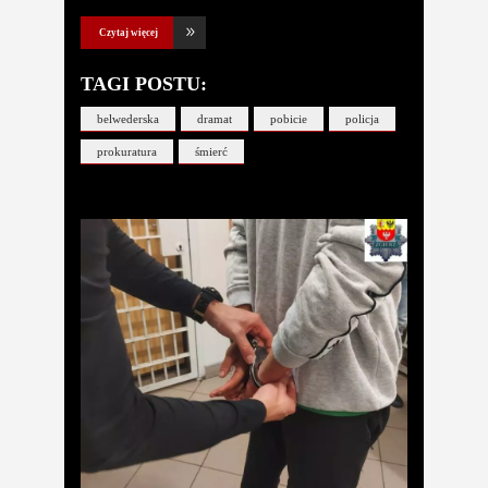
Czytaj więcej
TAGI POSTU:
belwederska
dramat
pobicie
policja
prokuratura
śmierć