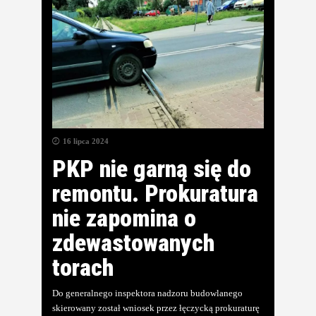
16 lipca 2024
PKP nie garną się do
remontu. Prokuratura
nie zapomina o
zdewastowanych
torach
Do generalnego inspektora nadzoru budowlanego
skierowany został wniosek przez łęczycką prokuraturę