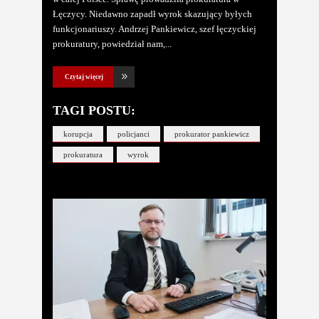
Łęczycy. Niedawno zapadł wyrok skazujący byłych
funkcjonariuszy. Andrzej Pankiewicz, szef łęczyckiej
prokuratury, powiedział nam,
Czytaj więcej
TAGI POSTU:
korupcja
policjanci
prokurator pankiewicz
prokuratura
wyrok