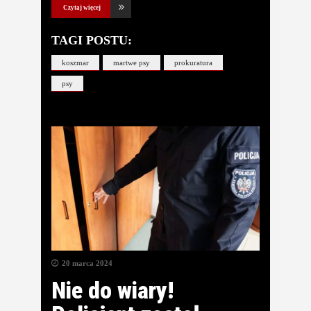
Czytaj więcej
TAGI POSTU:
koszmar
martwe psy
prokuratura
psy
20 marca 2024
Nie do wiary!