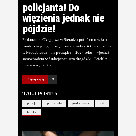
policjanta! Do
więzienia jednak nie
pójdzie!
Prokuratura Okręgowa w Sieradzu poinformowała o
finale trwającego postępowania wobec 43-latka, który
w Poddębicach – na początku – 2024 roku – wjechał
samochodem w funkcjonariusza drogówki. Uciekł z
miejsca wypadku.
Czytaj więcej
TAGI POSTU:
policja
potrącenie
prokuratura
sąd
łódzka