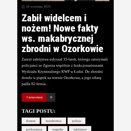
10 września 2024
Zabił widelcem i
nożem! Nowe fakty
ws. makabrycznej
zbrodni w Ozorkowie
Zarzut zabójstwa usłyszał 35-latek, którego zatrzymali
policjanci ze Zgierza wspólnie z funkcjonariuszami
Wydziału Kryminalnego KWP w Łodzi. Do zbrodni
doszło w piątek na terenie Ozorkowa, a jego ofiarą
padła 82-letnia
Czytaj więcej
TAGI POSTU:
dramat
morderstwo
policja
prokuratura
tragedia
zabójstwo