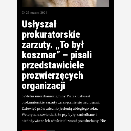
26 marca 2024
Usłyszał
prokuratorskie
zarzuty. „To był
koszmar” – pisali
przedstawiciele
prozwierzęcych
organizacji
52-letni mieszkaniec gminy Piątek usłyszał
prokuratorskie zarzuty za znęcanie się nad psami.
Dziewięć psów zdechło jesienią ubiegłego roku.
Weterynarz stwierdził, że psy były zaniedbane i
niedożywione.Ich właściciel został przesłuchany. Nie