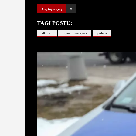
Czytaj więcej
TAGI POSTU:
alkohol
pijani rowerzyści
policja