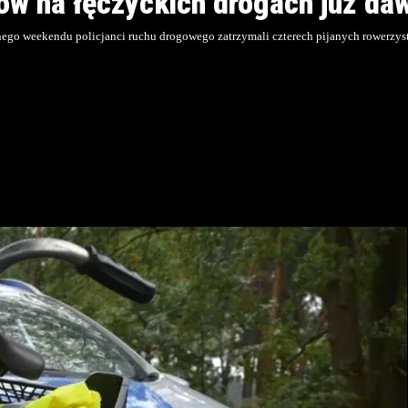
ów na łęczyckich drogach już daw
nego weekendu policjanci ruchu drogowego zatrzymali czterech pijanych rowerzys