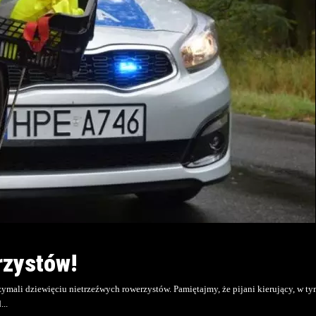
rzystów!
ymali dziewięciu nietrzeźwych rowerzystów. Pamiętajmy, że pijani kierujący, w t
d