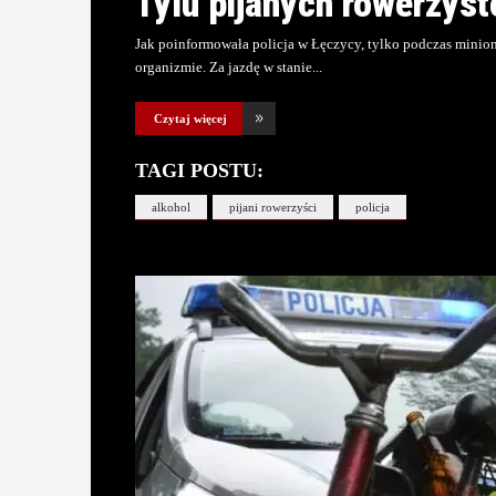
Tylu pijanych rowerzyst
Jak poinformowała policja w Łęczycy, tylko podczas minio
organizmie. Za jazdę w stanie
Czytaj więcej
TAGI POSTU:
alkohol
pijani rowerzyści
policja