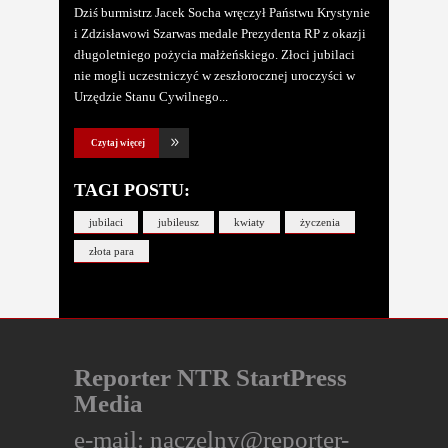
Dziś burmistrz Jacek Socha wręczył Państwu Krystynie
i Zdzisławowi Szarwas medale Prezydenta RP z okazji
długoletniego pożycia małżeńskiego. Złoci jubilaci
nie mogli uczestniczyć w zeszłorocznej uroczyści w
Urzędzie Stanu Cywilnego
Czytaj więcej
TAGI POSTU:
jubilaci
jubileusz
kwiaty
życzenia
złota para
Reporter NTR StartPress
Media
e-mail:
naczelny@reporter-