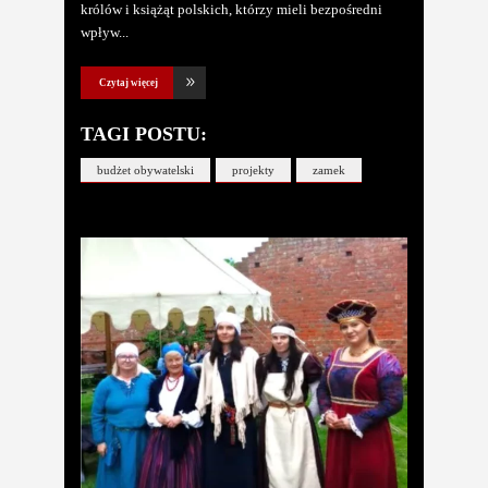
królów i książąt polskich, którzy mieli bezpośredni
wpływ
Czytaj więcej
TAGI POSTU:
budżet obywatelski
projekty
zamek