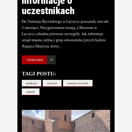
informacje o
uczestnikach
Do Turnieju Rycerskiego w Łęczycy pozostały niecałe
2 miesiące. Przygotowania trwają, a Muzeum w
Łęczycy zdradza pierwsze szczegóły. Jak informuje
urząd miasta, jedną z grup rekonstrukcyjnych będzie
Xiążęca Drużyna, który
Czytaj więcej
TAGI POSTU:
atrakcje
rycerze
turniej rycerski
zamek