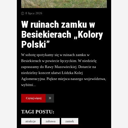
8 lipca 2026
W ruinach zamku w
Besiekierach „Kolory
Polski”
W sobotę spotykamy się w ruinach zamku w
Besiekierach w powiecie łęczyckim. W niedzielę
zapraszamy do Rawy Mazowieckiej. Dotarcie na
niedzielny koncert ułatwi Łódzka Kolej
Aglomeracyjna. Piękne miejsca naszego województwa,
wybitni
Czytaj więcej
TAGI POSTU:
atrakcje
zabawa
zamek