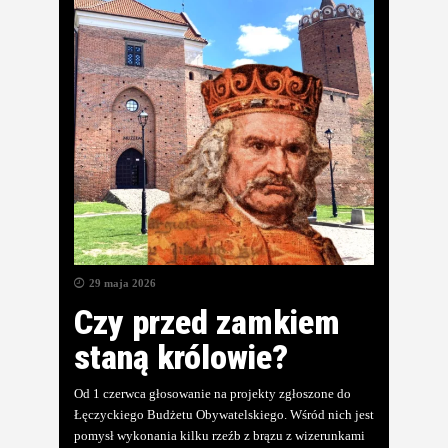
29 maja 2026
Czy przed zamkiem
staną królowie?
Od 1 czerwca głosowanie na projekty zgłoszone do
Łęczyckiego Budżetu Obywatelskiego. Wśród nich jest
pomysł wykonania kilku rzeźb z brązu z wizerunkami