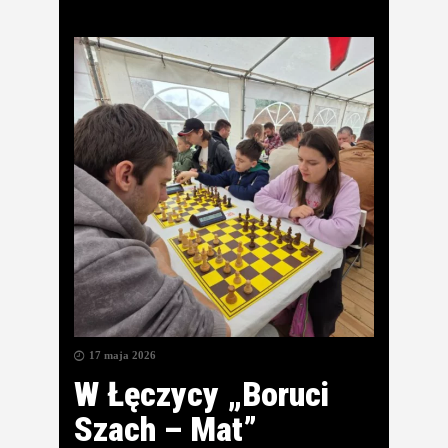
17 maja 2026
W Łęczycy „Boruci
Szach – Mat”