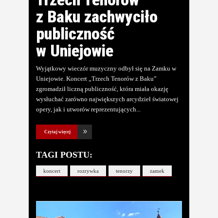
z Baku zachwyciło
publiczność
w Uniejowie
Wyjątkowy wieczór muzyczny odbył się na Zamku w
Uniejowie. Koncert „Trzech Tenorów z Baku”
zgromadził liczną publiczność, która miała okazję
wysłuchać zarówno największych arcydzieł światowej
opery, jak i utworów reprezentujących
Czytaj więcej
TAGI POSTU:
koncert
rozrywka
tenorzy
zamek