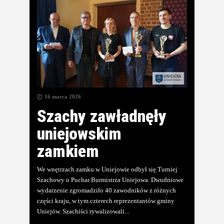
16 marca 2026
Szachy zawładnęły
uniejowskim
zamkiem
We wnętrzach zamku w Uniejowie odbył się Turniej
Szachowy o Puchar Burmistrza Uniejowa. Dwudniowe
wydarzenie zgromadziło 40 zawodników z różnych
części kraju, w tym czterech reprezentantów gminy
Uniejów. Szachiści rywalizowali