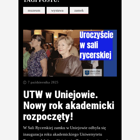
TAGI POSTU:
muzeum
wystawa
zamek
7 października 2025
UTW w Uniejowie.
Nowy rok akademicki
rozpoczęty!
W Sali Rycerskiej zamku w Uniejowie odbyła się
inauguracja roku akademickiego Uniwersytetu