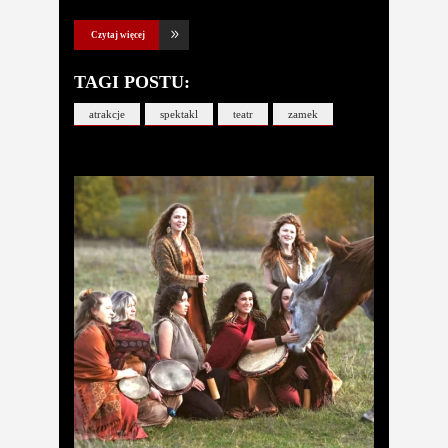
Czytaj więcej
TAGI POSTU:
atrakcje
spektakl
teatr
zamek