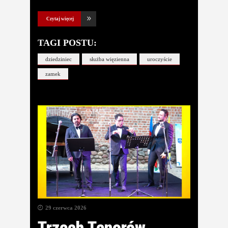
Czytaj więcej
TAGI POSTU:
dziedziniec
służba więzienna
uroczyście
zamek
29 czerwca 2026
Trzech Tenorów