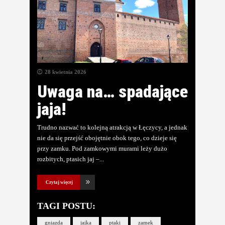
28 kwietnia 2026
Uwaga na… spadające
jaja!
Trudno nazwać to kolejną atrakcją w Łęczycy, a jednak
nie da się przejść obojętnie obok tego, co dzieje się
przy zamku. Pod zamkowymi murami leży dużo
rozbitych, ptasich jaj –
Czytaj więcej
TAGI POSTU:
gniazda
jajka
ptaki
zamek