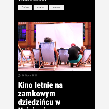
fredro
sztuka
zamek
16 lipca 2026
Kino letnie na
zamkowym
dziedzińcu w