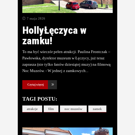
7 maja 2026
HollyŁęczyca w
zamku!
To ma być wieczór pełen atrakcji. Paulina Frontczak –
Pawłowska, dyrektor muzeum w Łęczycy, już teraz
zaprasza (nie tylko fanów dziesiątej muzy) na filmową
Noc Muzeów. - W jednej z zamkowych
Czytaj więcej
TAGI POSTU:
atrakcje
film
noc muzeów
zamek