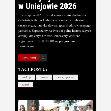
w Uniejowie 2026
1–2 sierpnia 2026 r. przed Zamkiem Arcybiskupów
Gnieźnieńskich w Uniejowie ponownie rozbrzmi
szczęk oręża, muzyka dawna i gwar średniowiecznego
jarmarku. Zapraszamy na dwa dni pełne historycznych
atrakcji dla całych rodzin! Przez cały weekend,
w godzinach 10:00–19:00, na podgrodziu
zamkowym
Czytaj więcej
TAGI POSTU:
atrakcje
rycerze
turniej rycerski
zamek