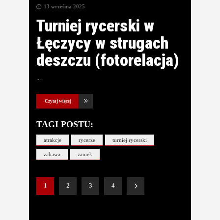
13 września 2025
Turniej rycerski w
Łęczycy w strugach
deszczu (fotorelacja)
Czytaj więcej
TAGI POSTU:
atrakcje
rycerze
turniej rycerski
zabawa
zamek
1
2
3
4