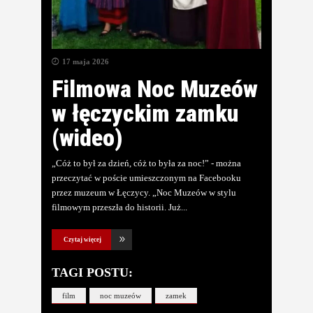
17 maja 2026
Filmowa Noc Muzeów
w łęczyckim zamku
(wideo)
„Cóż to był za dzień, cóż to była za noc!” - można
przeczytać w poście umieszczonym na Facebooku
przez muzeum w Łęczycy. „Noc Muzeów w stylu
filmowym przeszła do historii. Już
Czytaj więcej
TAGI POSTU:
film
noc muzeów
zamek