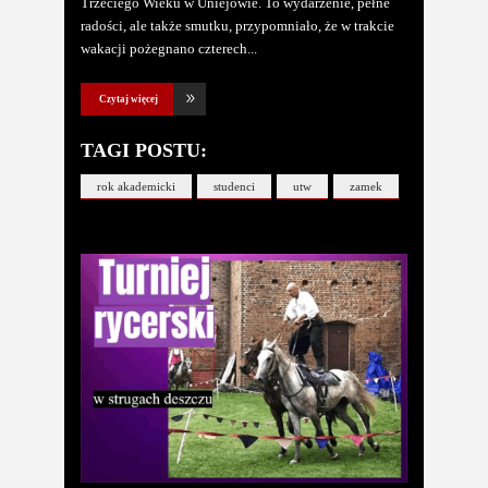
Trzeciego Wieku w Uniejowie. To wydarzenie, pełne
radości, ale także smutku, przypomniało, że w trakcie
wakacji pożegnano czterech
Czytaj więcej
TAGI POSTU:
rok akademicki
studenci
utw
zamek