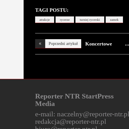
TAGI POSTU:
atrakcje
rycerze
turniej rycerski
zamek
Koncertowe
Poprzedni artykuł
pociągi
Reporter NTR StartPress
Media
e-mail:
naczelny@reporter-ntr.p
redakcja@reporter-ntr.pl
biuro@reporter-ntr.pl