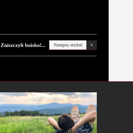
Zniszczyli boisko!
Następny artykuł
U