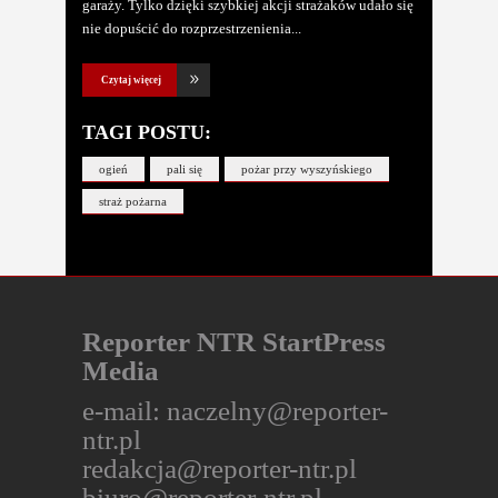
garaży. Tylko dzięki szybkiej akcji strażaków udało się
nie dopuścić do rozprzestrzenienia
Czytaj więcej
TAGI POSTU:
ogień
pali się
pożar przy wyszyńskiego
straż pożarna
Reporter NTR StartPress
Media
e-mail:
naczelny@reporter-
ntr.pl
redakcja@reporter-ntr.pl
biuro@reporter-ntr.pl