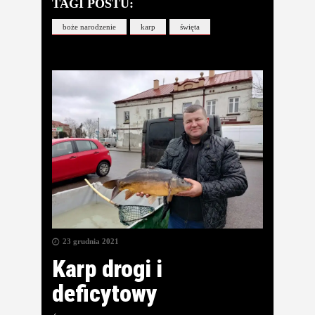
TAGI POSTU:
boże narodzenie
karp
święta
23 grudnia 2021
Karp drogi i
deficytowy