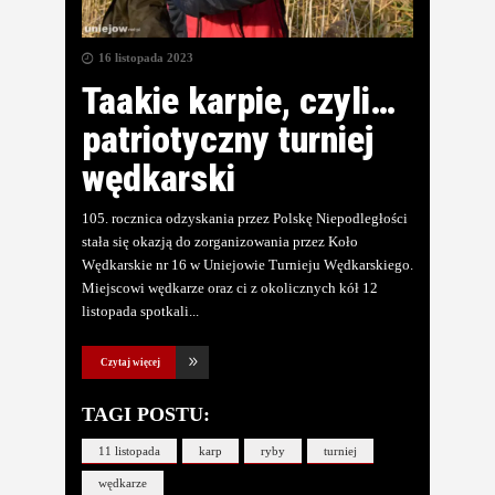
16 listopada 2023
Taakie karpie, czyli…
patriotyczny turniej
wędkarski
105. rocznica odzyskania przez Polskę Niepodległości
stała się okazją do zorganizowania przez Koło
Wędkarskie nr 16 w Uniejowie Turnieju Wędkarskiego.
Miejscowi wędkarze oraz ci z okolicznych kół 12
listopada spotkali
Czytaj więcej
TAGI POSTU:
11 listopada
karp
ryby
turniej
wędkarze