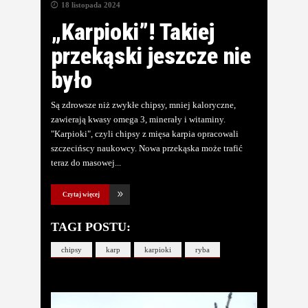
18 listopada 2024
„Karpioki”! Takiej
przekąski jeszcze nie
było
Są zdrowsze niż zwykłe chipsy, mniej kaloryczne,
zawierają kwasy omega 3, minerały i witaminy.
"Karpioki", czyli chipsy z mięsa karpia opracowali
szczecińscy naukowcy. Nowa przekąska może trafić
teraz do masowej
Czytaj więcej
TAGI POSTU:
chipsy
karp
karpioki
ryba