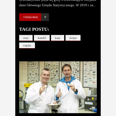
dane Głównego Urzędu Statystycznego. W 2019 r. za
Czytaj więcej
TAGI POSTU:
ceny
handel
karp
święta
wigilia