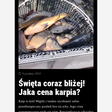
4 grudnia 2024
Święta coraz bliżej!
Jaka cena karpia?
Karp to król Wigilii i trudno wyobrazić sobie
przedświąteczny posiłek bez tej ryby. Jego cena
systematycznie pięła się górę. Potwierdzają to oficjalne