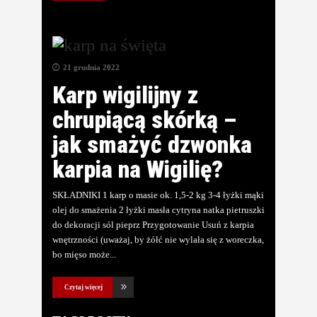
21 grudnia 2022
Karp wigilijny z
chrupiącą skórką –
jak smażyć dzwonka
karpia na Wigilię?
SKŁADNIKI 1 karp o masie ok. 1,5-2 kg 3-4 łyżki mąki
olej do smażenia 2 łyżki masła cytryna natka pietruszki
do dekoracji sól pieprz Przygotowanie Usuń z karpia
wnętrzności (uważaj, by żółć nie wylała się z woreczka,
bo mięso może
Czytaj więcej