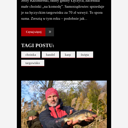
Jerzy Kazimierski, radny gminy Łęczyca, zachwala
małe choinki „na komodę”. Samorządowiec sprzedaje
je na łęczyckim targowisku za 70 zł wzwyż. To spora
suma. Zresztą w tym roku – podobnie jak
Czytaj więcej
TAGI POSTU:
choinka
handel
karp
święta
targowisko