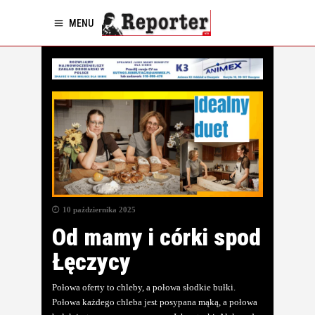
MENU
10 października 2025
Od mamy i córki spod
Łęczycy
Połowa oferty to chleby, a połowa słodkie bułki.
Połowa każdego chleba jest posypana mąką, a połowa