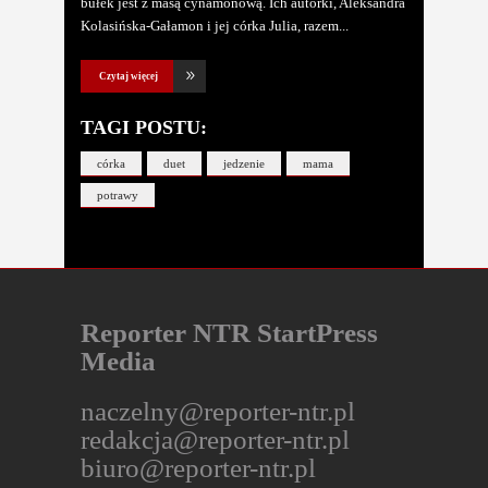
bułek jest z masą cynamonową. Ich autorki, Aleksandra
Kolasińska-Gałamon i jej córka Julia, razem
Czytaj więcej
TAGI POSTU:
córka
duet
jedzenie
mama
potrawy
Reporter NTR StartPress
Media
naczelny@reporter-ntr.pl
redakcja@reporter-ntr.pl
biuro@reporter-ntr.pl