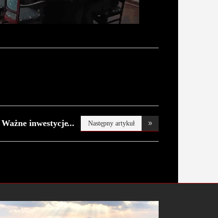
Ważne inwestycje
Następny artykuł
w