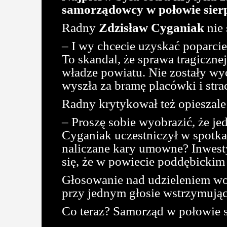
samorządowcy w połowie sierp
Radny
Zdzisław Cyganiak
nie 
– I wy chcecie uzyskać poparci
To skandal, że sprawa tragiczn
władze powiatu. Nie zostały wyc
wyszła za bramę placówki i strac
Radny krytykował też opieszale
– Proszę sobie wyobrazić, że j
Cyganiak uczestniczył w spotka
naliczane kary umowne? Inwest
się, że w powiecie poddębickim
Głosowanie nad udzieleniem wot
przy jednym głosie wstrzymują
Co teraz? Samorząd w połowie s