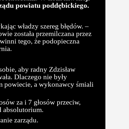
ządu powiatu poddębickiego.
kając władzy szereg błędów. –
wie została przemilczana przez
 winni tego, że podopieczna
rnia.
sobie, aby radny Zdzisław
ała. Dlaczego nie były
m powiecie, a wykonawcy śmiali
osów za i 7 głosów przeciw,
 absolutorium.
anie zarządu.