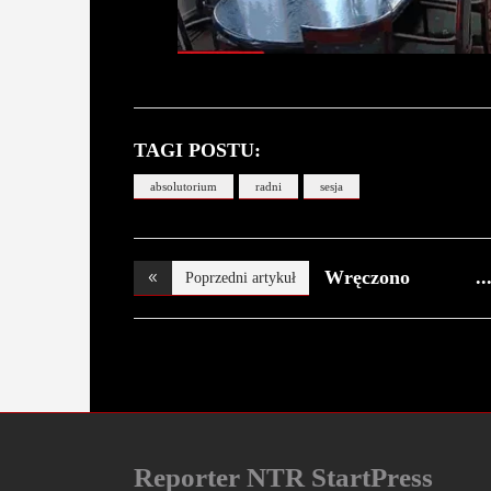
TAGI POSTU:
absolutorium
radni
sesja
Wręczono
Poprzedni artykuł
Nagrody im
Reporter NTR StartPress