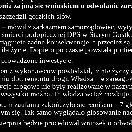
nia zajmą się wnioskiem o odwołanie zar
szczędził gorzkich słów.
e – mówił z sarkazmem samorządowiec, wyty
ej śmierci podopiecznej DPS w Starym Gostko
iągnięte żadne konsekwencje, a przecież są
iła życie. Dopiero po czasie powstała portie
 prowadzone inwestycje.
eden z wykonawców powiedział, iż nie życzy 
niu dot. remontu drogi. Władza nie zareagow
ycje drogowe nie były realizowane w naszy
 wszystko można. Ta władza wciąż raczkuje.
um zaufania zakończyło się remisem – 7 gł
cym się. Tak samo wyglądało głosowanie nad
ierpnia będzie procedował wniosek o odwoł