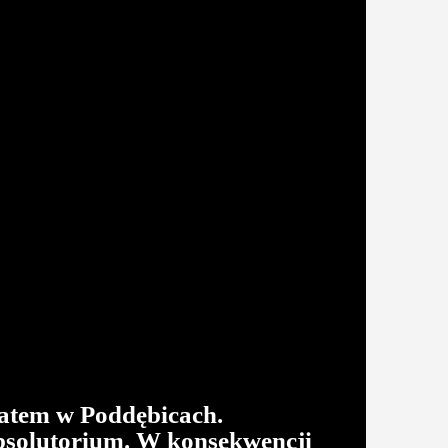
iatem w Poddębicach.
absolutorium. W konsekwencji