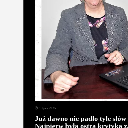
1 lipca 2025
Już dawno nie padło tyle słó
Najpierw była ostra krytyka 