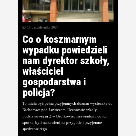
18 października 2024
Co o koszmarnym
wypadku powiedzieli
nam dyrektor szkoły,
właściciel
gospodarstwa i
policja?
To miała być pełna przyjemnych doznań wycieczka do
Nieborowa pod Łowiczem. Uczniowie szkoły
podstawowej nr 2 w Ozorkowie, nieświadomi co ich
spotka, byli nastawieni na przygodę i przyjemne
spędzenie tego