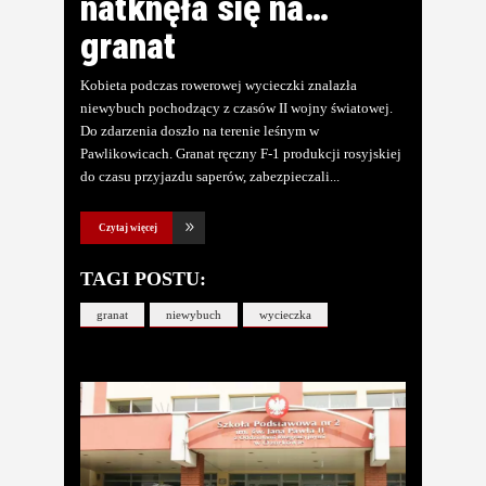
natknęła się na…
granat
Kobieta podczas rowerowej wycieczki znalazła
niewybuch pochodzący z czasów II wojny światowej.
Do zdarzenia doszło na terenie leśnym w
Pawlikowicach. Granat ręczny F-1 produkcji rosyjskiej
do czasu przyjazdu saperów, zabezpieczali
Czytaj więcej
TAGI POSTU:
granat
niewybuch
wycieczka