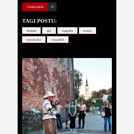
Czytaj więcej
TAGI POSTU:
dramat
sp2
tragedia
uczeń
wycieczka
wypadek