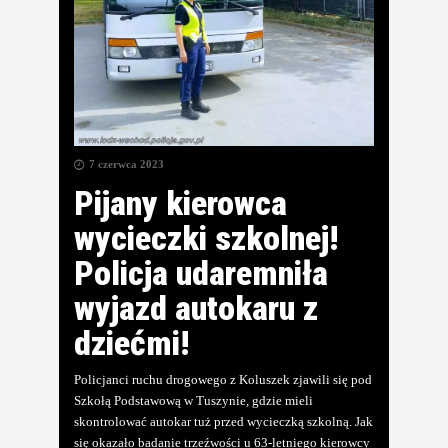
7 czerwca 2023
Pijany kierowca
wycieczki szkolnej!
Policja udaremniła
wyjazd autokaru z
dziećmi!
Policjanci ruchu drogowego z Koluszek zjawili się pod
Szkołą Podstawową w Tuszynie, gdzie mieli
skontrolować autokar tuż przed wycieczką szkolną. Jak
się okazało badanie trzeźwości u 63-letniego kierowcy