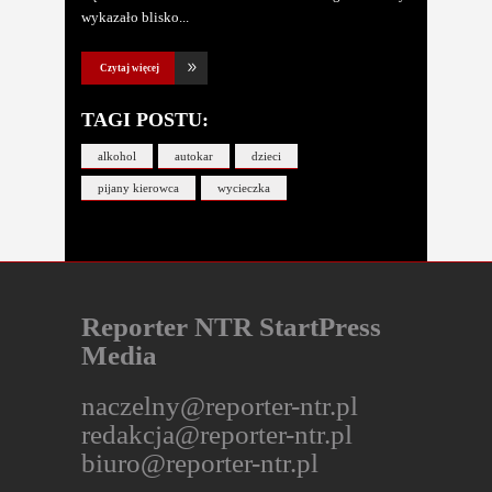
wykazało blisko
Czytaj więcej
TAGI POSTU:
alkohol
autokar
dzieci
pijany kierowca
wycieczka
Reporter NTR StartPress
Media
naczelny@reporter-ntr.pl
redakcja@reporter-ntr.pl
biuro@reporter-ntr.pl