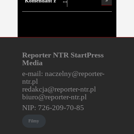
obserw
Komendant z
promilam
Reporter NTR StartPress
Media
e-mail:
naczelny@reporter-
ntr.pl
redakcja@reporter-ntr.pl
biuro@reporter-ntr.pl
NIP: 726-209-70-85
Filmy