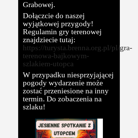
Grabowej.
Dołączcie do naszej
wyjątkowej przygody!
Regulamin gry terenowej
znajdziecie tutaj:
https://turysta.brenna.org.pl/pl/gra-
terenowa-bajkowym-
szlakiem-utopca
W przypadku niesprzyjającej
pogody wydarzenie może
zostać przeniesione na inny
termin. Do zobaczenia na
szlaku!