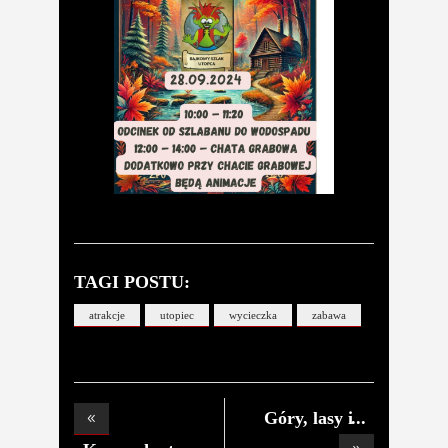
TAGI POSTU:
atrakcje
utopiec
wycieczka
zabawa
Góry, lasy i