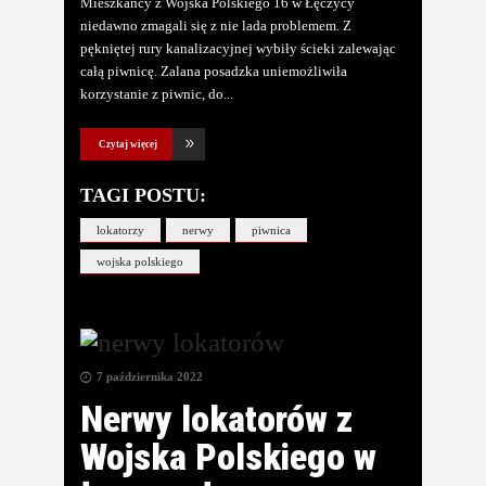
Mieszkańcy z Wojska Polskiego 16 w Łęczycy
niedawno zmagali się z nie lada problemem. Z
pękniętej rury kanalizacyjnej wybiły ścieki zalewając
całą piwnicę. Zalana posadzka uniemożliwiła
korzystanie z piwnic, do
Czytaj więcej
TAGI POSTU:
lokatorzy
nerwy
piwnica
wojska polskiego
7 października 2022
Nerwy lokatorów z
Wojska Polskiego w