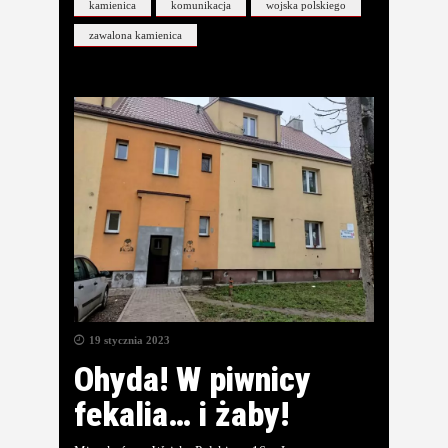
kamienica
komunikacja
wojska polskiego
zawalona kamienica
19 stycznia 2023
Ohyda! W piwnicy
fekalia… i żaby!