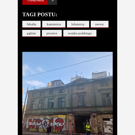
Czytaj więcej
TAGI POSTU:
fekalia
kamienica
lokatorzy
nerwy
pgkim
piwnice
wojska polskiego