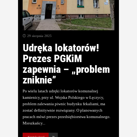
29 sierpnia 2025
Udręka lokatorów!
Prezes PGKiM
zapewnia – „problem
zniknie”
Po wielu latach udręki lokatorów komunalnej
kamienicy, przy ul. Wojska Polskiego w Łęczycy,
problem zalewania piwnic budynku fekaliami, ma
zostać definitywnie rozwiązany. O planowanych
pracach mówi prezes przedsiębiorstwa komunalnego.
Mieszkańcy