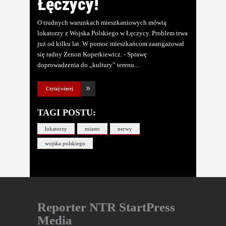
Łęczycy!
O trudnych warunkach mieszkaniowych mówią
lokatorzy z Wojska Polskiego w Łęczycy. Problem trwa
już od kilku lat. W pomoc mieszkańcom zaangażował
się radny Zenon Koperkiewicz. - Sprawę
doprowadzenia do „kultury” terenu
Czytaj więcej
TAGI POSTU:
lokatorzy
miasto
nerwy
wojska polskiego
Reporter NTR StartPress
Media