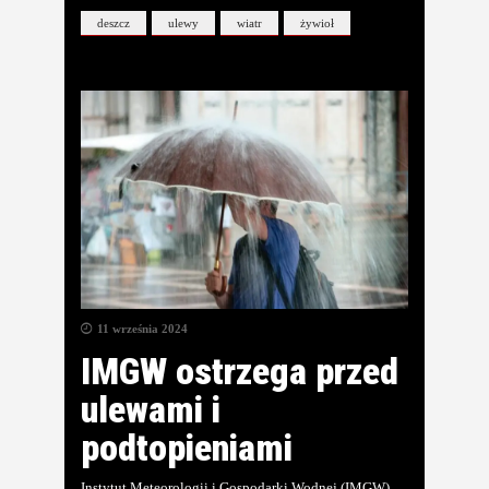
deszcz
ulewy
wiatr
żywioł
11 września 2024
IMGW ostrzega przed
ulewami i
podtopieniami
Instytut Meteorologii i Gospodarki Wodnej (IMGW)