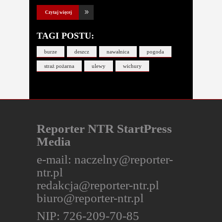
Czytaj więcej
TAGI POSTU:
burze
deszcz
nawałnica
pogoda
straż pożarna
ulewy
wichury
Reporter NTR StartPress
Media
e-mail:
naczelny@reporter-
ntr.pl
redakcja@reporter-ntr.pl
biuro@reporter-ntr.pl
NIP: 726-209-70-85