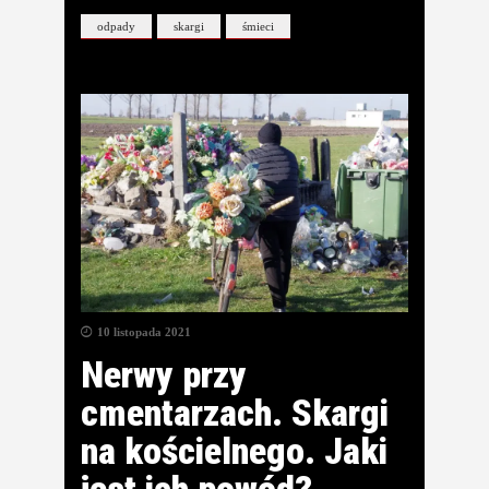
odpady
skargi
śmieci
10 listopada 2021
Nerwy przy
cmentarzach. Skargi
na kościelnego. Jaki
jest ich powód?