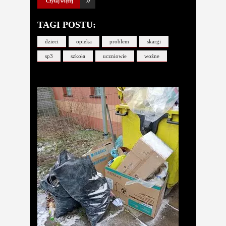
Czytaj więcej
TAGI POSTU:
dzieci
opieka
problem
skargi
sp3
szkoła
uczniowie
woźne