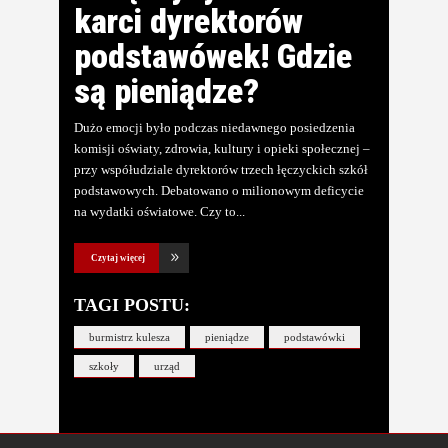
karci dyrektorów
podstawówek! Gdzie
są pieniądze?
Dużo emocji było podczas niedawnego posiedzenia
komisji oświaty, zdrowia, kultury i opieki społecznej –
przy współudziale dyrektorów trzech łęczyckich szkół
podstawowych. Debatowano o milionowym deficycie
na wydatki oświatowe. Czy to
Czytaj więcej
TAGI POSTU:
burmistrz kulesza
pieniądze
podstawówki
szkoły
urząd