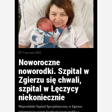
5 stycznia 2022
Noworoczne
noworodki. Szpital w
Zgierzu się chwali,
szpital w Łęczycy
niekoniecznie
Wojewódzki Szpital Specjalistyczny w Zgierzu
informuje na swoim facebookowym profilu o