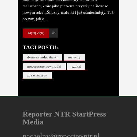
maluchach, które jako pierwsze przyszły na świat w
nowym roku. „Śliczny, malutki i już uśmiechnięty. Tuż
po tym, jak o
Czytaj więcej
TAGI POSTU:
dyrektor kołodziejski
maluchy
noworoczne noworodki
szpital
zoz w łęczycy
Reporter NTR StartPress
Media
naczelny@reporter-ntr.pl