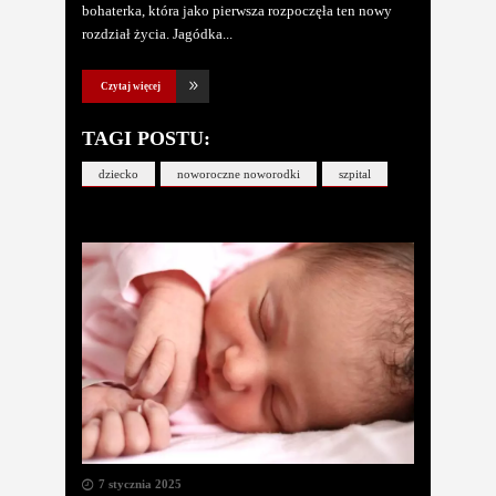
bohaterka, która jako pierwsza rozpoczęła ten nowy
rozdział życia. Jagódka
Czytaj więcej
TAGI POSTU:
dziecko
noworoczne noworodki
szpital
7 stycznia 2025