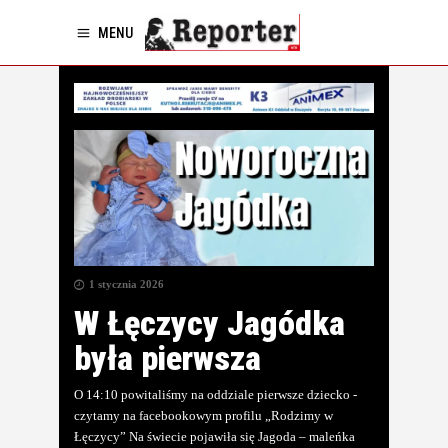
MENU
1 stycznia 2026
W Łęczycy Jagódka
była pierwsza
O 14:10 powitaliśmy na oddziale pierwsze dziecko -
czytamy na facebookowym profilu „Rodzimy w
Łęczycy” Na świecie pojawiła się Jagoda – maleńka