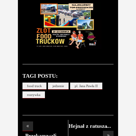
TAGI POSTU:
food truck
jedzenie
pl. Jana Pawła II
rozrywka
Hejnał z ratusza
w
Przekazywali