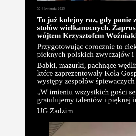
4 kwietnia 2025
To już kolejny raz, gdy pani
stołów wielkanocnych. Zapros
wójtem Krzysztofem Woźniak
Przygotowując corocznie to cie
pięknych polskich zwyczajów i 
Babki, mazurki, pachnące wędliny
które zaprezentowały Koła Gosp
występy zespołów śpiewaczych 
„W imieniu wszystkich gości se
gratulujemy talentów i pięknej 
UG Zadzim