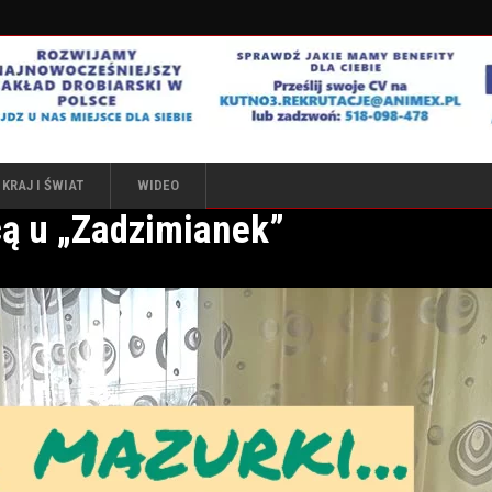
KRAJ I ŚWIAT
WIDEO
ą u „Zadzimianek”