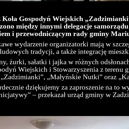
e z Koła Gospodyń Wiejskich „Zadzimiank
zono między innymi delegacje samorządu
iem i przewodniczącym rady gminy Mari
kawe wydarzenie organizatorki mają w szcz
ludowych tradycji, a także integrację mies
, żurki, sałatki i jajka w różnych odsłonach
odyń Wiejskich i Stowarzyszenia z terenu g
„Zadzimianki”, „Małyńskie Nutki” oraz „Ka
rdecznie dziękujemy za zaproszenie na to w
inicjatywy” – przekazał urząd gminy w Zadz