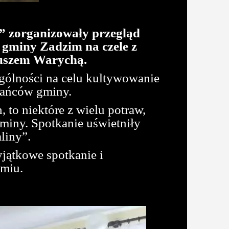
i” zorganizowały przegląd
 gminy Zadzim na czele z
uszem Warychą.
ególności na celu kultywowanie
zkańców gminy.
, to niektóre z wielu potraw,
miny. Spotkanie uświetniły
liny”.
yjątkowe spotkanie i
imiu.