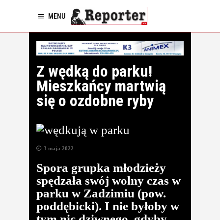
MENU
Z wędką do parku!
Mieszkańcy martwią
się o ozdobne ryby
3 maja 2022
Spora grupka młodzieży
spędzała swój wolny czas w
parku w Zadzimiu (pow.
poddębicki). I nie byłoby w
tym nic dziwnego, gdyby