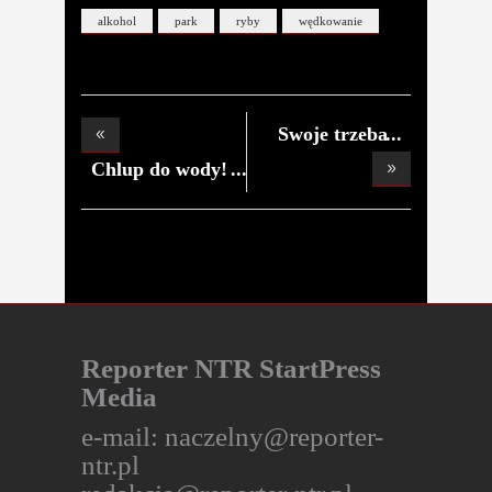
alkohol
park
ryby
wędkowanie
Swoje trzeba
odstać
Chlup do wody!
Czy G
Reporter NTR StartPress
Media
e-mail:
naczelny@reporter-
ntr.pl