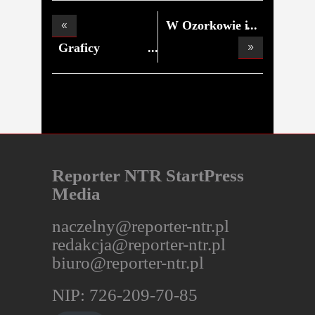
W Ozorkowie i
Łęcz
Graficy
z Łęczycy
Reporter NTR StartPress
Media
naczelny@reporter-ntr.pl
redakcja@reporter-ntr.pl
biuro@reporter-ntr.pl
NIP: 726-209-70-85