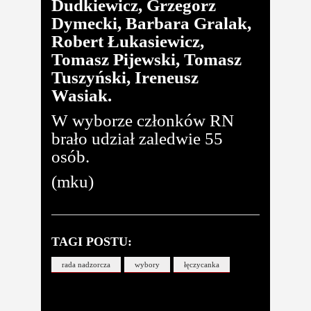
Dudkiewicz, Grzegorz
Dymecki, Barbara Gralak,
Robert Łukasiewicz,
Tomasz Pijewski, Tomasz
Tuszyński, Ireneusz
Wasiak.
W wyborze członków RN
brało udział zaledwie 55
osób.
(mku)
TAGI POSTU:
rada nadzorcza
wybory
łęczycanka