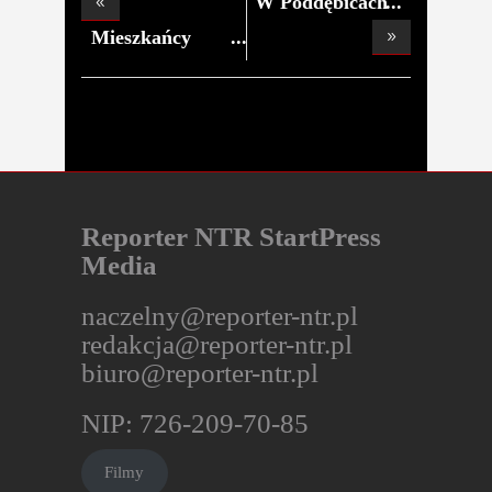
W Poddębicach
"proj
Mieszkańcy
apelują
Reporter NTR StartPress
Media
naczelny@reporter-ntr.pl
redakcja@reporter-ntr.pl
biuro@reporter-ntr.pl
NIP: 726-209-70-85
Filmy