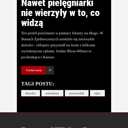
Nawet pielęgniarki
nie wierzyły w to, co
widzą
Ten poród pozostanie w pamięci lekarzy na długo. W
Stanach Zjednoczonych urodziło się niezwykłe
dziecko - chłopiec przyszedł na świat z kilkoma
wyrośniętymi zębami. Jordan Bloss-Wilson to
pochodząca z Kansas
Czytaj więcej
TAGI POSTU:
dziecko
narodziny
noworodek
zęby