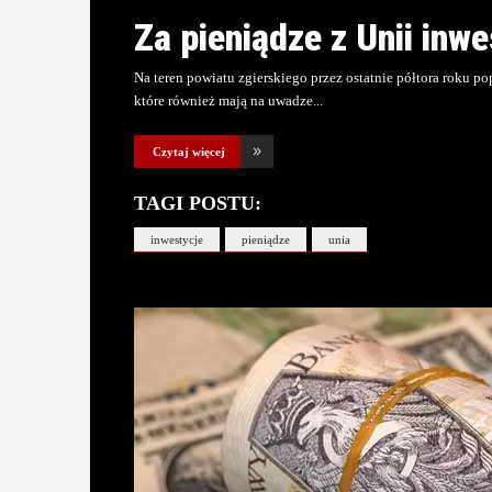
Za pieniądze z Unii inw
Na teren powiatu zgierskiego przez ostatnie półtora roku 
które również mają na uwadze
Czytaj więcej
TAGI POSTU:
inwestycje
pieniądze
unia