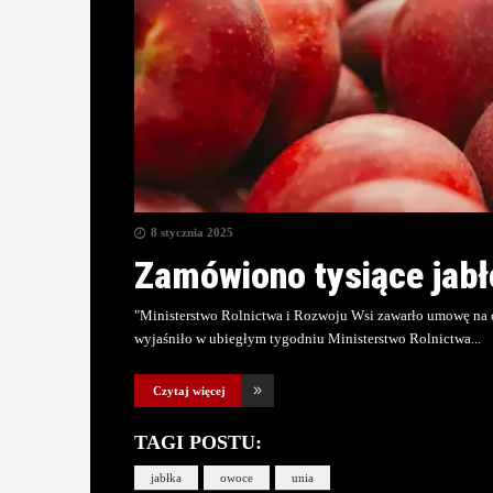
8 stycznia 2025
Zamówiono tysiące jabł
"Ministerstwo Rolnictwa i Rozwoju Wsi zawarło umowę na d
wyjaśniło w ubiegłym tygodniu Ministerstwo Rolnictwa
Czytaj więcej
TAGI POSTU:
jabłka
owoce
unia