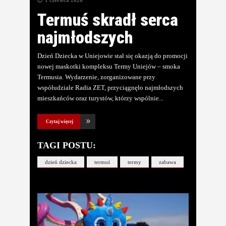
1 czerwca 2026
Termuś skradł serca
najmłodszych
Dzień Dziecka w Uniejowie stał się okazją do promocji
nowej maskotki kompleksu Termy Uniejów – smoka
Termusia. Wydarzenie, zorganizowane przy
współudziale Radia ZET, przyciągnęło najmłodszych
mieszkańców oraz turystów, którzy wspólnie
Czytaj więcej
TAGI POSTU:
dzień dziecka
termuś
termy
zabawa