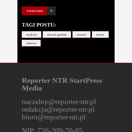
Czytaj więcej
TAGI POSTU:
atrakcje
dorota gardias
termuś
termy
zabawa
Reporter NTR StartPress
Media
naczelny@reporter-ntr.pl
redakcja@reporter-ntr.pl
biuro@reporter-ntr.pl
NIP: 726-209-70-85