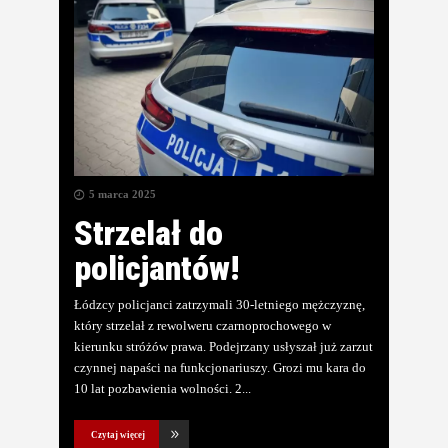
5 marca 2025
Strzelał do
policjantów!
Łódzcy policjanci zatrzymali 30-letniego mężczyznę,
który strzelał z rewolweru czarnoprochowego w
kierunku stróżów prawa. Podejrzany usłyszał już zarzut
czynnej napaści na funkcjonariuszy. Grozi mu kara do
10 lat pozbawienia wolności. 2
Czytaj więcej