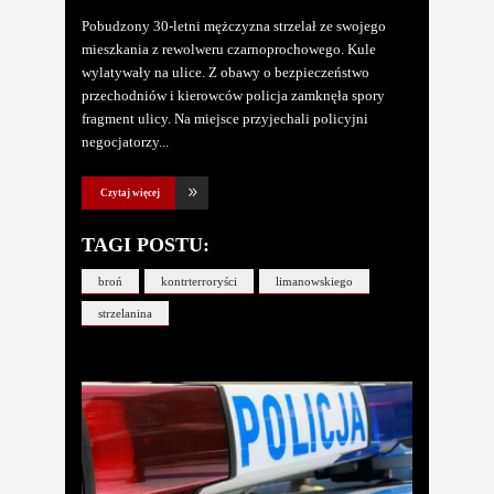
Pobudzony 30-letni mężczyzna strzelał ze swojego
mieszkania z rewolweru czarnoprochowego. Kule
wylatywały na ulice. Z obawy o bezpieczeństwo
przechodniów i kierowców policja zamknęła spory
fragment ulicy. Na miejsce przyjechali policyjni
negocjatorzy
Czytaj więcej
TAGI POSTU:
broń
kontrterroryści
limanowskiego
strzelanina