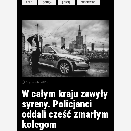
broń
policja
pościg
strzelanina
5 grudnia 2023
W całym kraju zawyły
syreny. Policjanci
oddali cześć zmarłym
kolegom