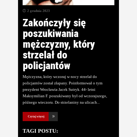
2 grudnia 2023
Zakończyły się
poszukiwania
mężczyzny, który
strzelał do
policjantów
Mężczyzna, który wczoraj w nocy strzelał do
policjantów został złapany. Poinformował o tym
prezydent Wrocławia Jacek Sutryk. 44- letni
Maksymilian F. poszukiwany był od wczorajszego,
późnego wieczoru. Do strzelaniny na ulicach
Czytaj więcej
TAGI POSTU: