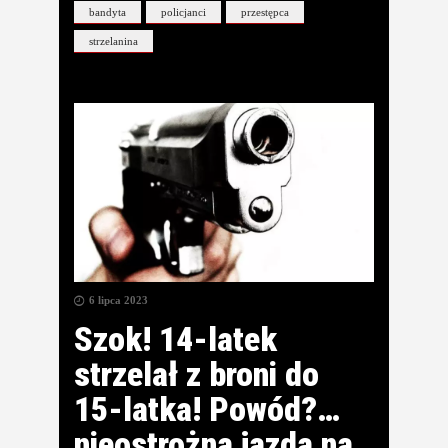
bandyta
policjanci
przestępca
strzelanina
6 lipca 2023
Szok! 14-latek
strzelał z broni do
15-latka! Powód?…
nieostrożna jazda na