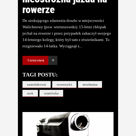
rowerze
Do szokującego zdarzenia doszło w miejscowości
Walichnowy (pow. wieruszowski). 15-letni chłopak
jechał na rowerze i przez przypadek zahaczył swojego
14-letniego kolegę, który był tam z rówieśnikami. To
rozgniewało 14-latka. Wyciągnął z
Czytaj więcej
TAGI POSTU:
nastolatkowie
rowerzyści
strzelanina
szok
wiatrówka