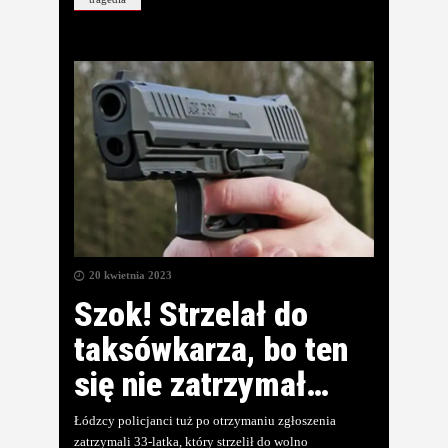
20 kwietnia 2023
Szok! Strzelał do
taksówkarza, bo ten
się nie zatrzymał…
Łódzcy policjanci tuż po otrzymaniu zgłoszenia
zatrzymali 33-latka, który strzelił do wolno