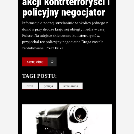
akcji kontrterroryści i
policyjny negocjator
Informacje o nocnej strzelaninie w okolicy jednego z
domów przy drodze krajowej obiegły media w całej
Polsce. Na miejsce skierowano kontrterrorystów,
przyjechał też policyjny negocjator. Droga została
zablokowana. Przez kilka
Czytaj więcej
TAGI POSTU:
broń
policja
strzelanina