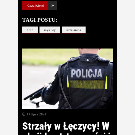
Czytaj więcej
TAGI POSTU:
broń
myśliwy
strzelanina
14 lipca 2024
Strzały w Łęczycy! W