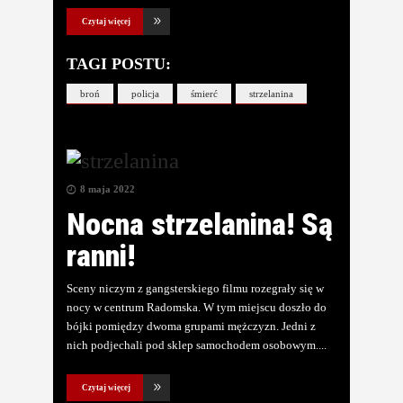
Czytaj więcej
TAGI POSTU:
broń
policja
śmierć
strzelanina
8 maja 2022
Nocna strzelanina! Są
ranni!
Sceny niczym z gangsterskiego filmu rozegrały się w
nocy w centrum Radomska. W tym miejscu doszło do
bójki pomiędzy dwoma grupami mężczyzn. Jedni z
nich podjechali pod sklep samochodem osobowym.
Czytaj więcej