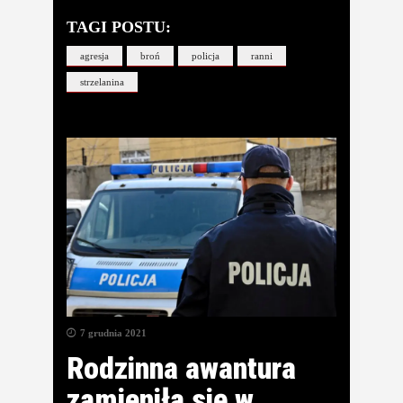
TAGI POSTU:
agresja
broń
policja
ranni
strzelanina
7 grudnia 2021
Rodzinna awantura
zamieniła się w