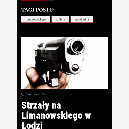
TAGI POSTU:
limanowskiego
policja
strzelanina
3 marca 2025
Strzały na
Limanowskiego w
Łodzi