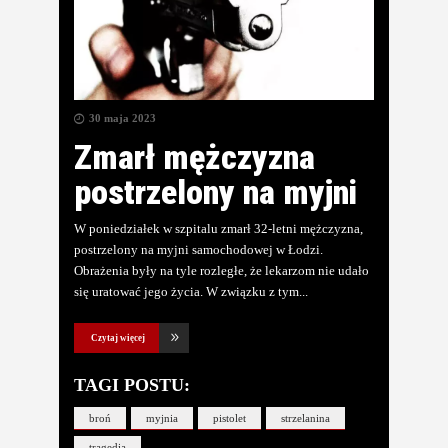
30 maja 2023
Zmarł mężczyzna
postrzelony na myjni
W poniedziałek w szpitalu zmarł 32-letni mężczyzna,
postrzelony na myjni samochodowej w Łodzi.
Obrażenia były na tyle rozległe, że lekarzom nie udało
się uratować jego życia. W związku z tym
Czytaj więcej
TAGI POSTU:
broń
myjnia
pistolet
strzelanina
tragedia