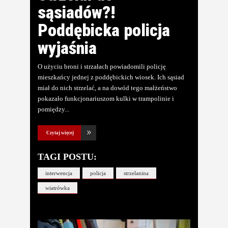
sąsiadów?!
Poddębicka policja
wyjaśnia
O użyciu broni i strzałach powiadomili policję
mieszkańcy jednej z poddębickich wiosek. Ich sąsiad
miał do nich strzelać, a na dowód tego małżeństwo
pokazało funkcjonariuszom kulki w trampolinie i
pomiędzy
Czytaj więcej
TAGI POSTU:
interwencja
policja
strzelanina
wiatrówka