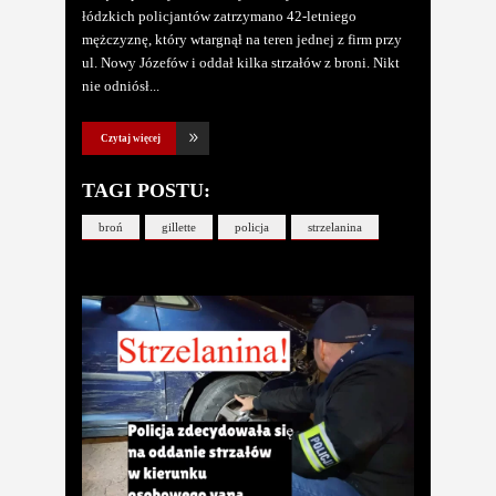
łódzkich policjantów zatrzymano 42-letniego
mężczyznę, który wtargnął na teren jednej z firm przy
ul. Nowy Józefów i oddał kilka strzałów z broni. Nikt
nie odniósł
Czytaj więcej
TAGI POSTU:
broń
gillette
policja
strzelanina