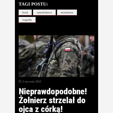
TAGI POSTU:
broń
samobójstwo
strzelanina
tragedia
2 stycznia 2025
Nieprawdopodobne!
Żołnierz strzelał do
ojca z córką!