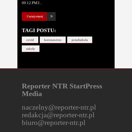
09.12.PM3
Czytaj więcej
TAGI POSTU:
covid
koronawirus
przedszkola
szkoły
Reporter NTR StartPress
Media
naczelny@reporter-ntr.pl
redakcja@reporter-ntr.pl
biuro@reporter-ntr.pl