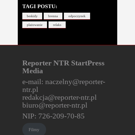
TAGI POSTU:
beskidy
brenna
odpoczynek
plażowanie
relaks
Reporter NTR StartPress
Media
e-mail:
naczelny@reporter-
ntr.pl
redakcja@reporter-ntr.pl
biuro@reporter-ntr.pl
NIP: 726-209-70-85
Filmy