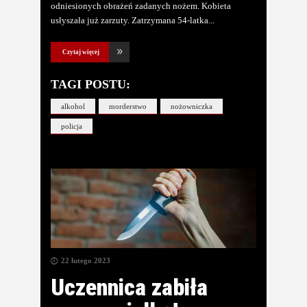
odniesionych obrażeń zadanych nożem. Kobieta
usłyszała już zarzuty. Zatrzymana 54-latka
Czytaj więcej
TAGI POSTU:
alkohol
morderstwo
nożowniczka
policja
22 lutego 2023
Uczennica zabiła