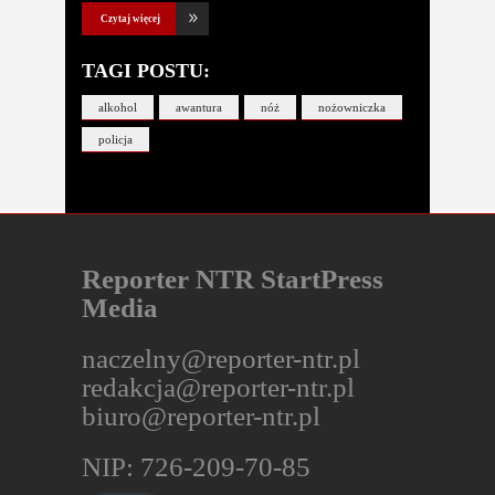
Czytaj więcej
TAGI POSTU:
alkohol
awantura
nóż
nożowniczka
policja
Reporter NTR StartPress
Media
naczelny@reporter-ntr.pl
redakcja@reporter-ntr.pl
biuro@reporter-ntr.pl
NIP: 726-209-70-85