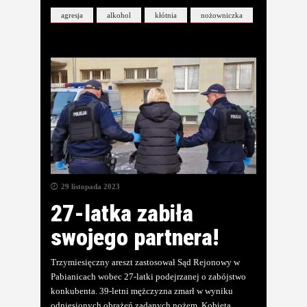
agresja
alkohol
kłótnia
nożowniczka
29 listopada 2023
27-latka zabiła
swojego partnera!
Trzymiesięczny areszt zastosował Sąd Rejonowy w
Pabianicach wobec 27-latki podejrzanej o zabójstwo
konkubenta. 39-letni mężczyzna zmarł w wyniku
odniesionych obrażeń zadanych nożem. Kobieta