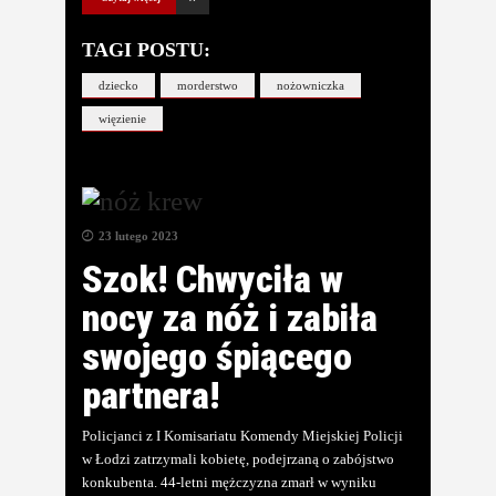
TAGI POSTU:
dziecko
morderstwo
nożowniczka
więzienie
23 lutego 2023
Szok! Chwyciła w
nocy za nóż i zabiła
swojego śpiącego
partnera!
Policjanci z I Komisariatu Komendy Miejskiej Policji
w Łodzi zatrzymali kobietę, podejrzaną o zabójstwo
konkubenta. 44-letni mężczyzna zmarł w wyniku