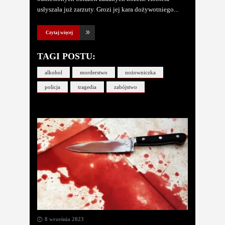
usłyszała już zarzuty. Grozi jej kara dożywotniego
Czytaj więcej
TAGI POSTU:
alkohol
morderstwo
nożowniczka
policja
tragedia
zabójstwo
8 września 2023