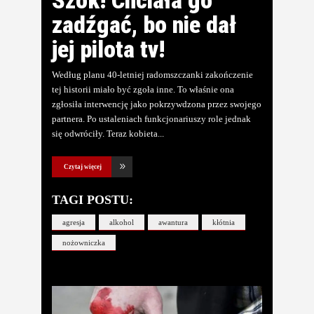
Szok! Chciała go
zadźgać, bo nie dał
jej pilota tv!
Według planu 40-letniej radomszczanki zakończenie
tej historii miało być zgoła inne. To właśnie ona
zgłosiła interwencję jako pokrzywdzona przez swojego
partnera. Po ustaleniach funkcjonariuszy role jednak
się odwróciły. Teraz kobieta
Czytaj więcej
TAGI POSTU:
agresja
alkohol
awantura
kłótnia
nożowniczka