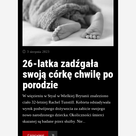
3 sierpnia 2023
26-latka zadźgała
swoją córkę chwilę po
porodzie
W więzieniu w Styal w Wielkiej Brytanii znaleziono
ciało 32-letniej Rachel Tunstill. Kobieta odsiadywała
wyrok podwójnego dożywocia za zabicie swojego
nowo narodzonego dziecka. Okoliczności śmierci
skazanej są badane przez służby. Nie
Czytaj więcej