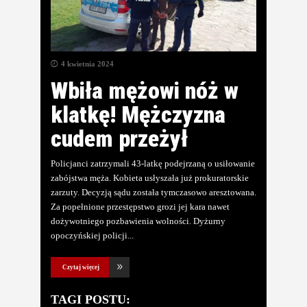
4 kwietnia 2024
Wbiła mężowi nóż w
klatkę! Mężczyzna
cudem przeżył
Policjanci zatrzymali 43-latkę podejrzaną o usiłowanie
zabójstwa męża. Kobieta usłyszała już prokuratorskie
zarzuty. Decyzją sądu została tymczasowo aresztowana.
Za popełnione przestępstwo grozi jej kara nawet
dożywotniego pozbawienia wolności. Dyżurny
opoczyńskiej policji
Czytaj więcej
TAGI POSTU: