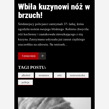
Wbiła kuzynowi nóż w
brzuch!
Śródmiejscy policjanci zatrzymali 37- latkę, która
ugodziła nożem swojego bliskiego. Kobieta chwyciła
nóż kuchenny i zaatakowała mieszkającego z nią
kuzyna. Zatrzymana usłyszała już zarzut ciężkiego
uszczerbku na zdrowiu. Na wniosek
Czytaj więcej
TAGI POSTU:
alkohol
awantura
nóż
nożowniczka
policja