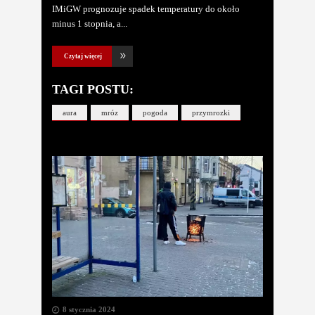
IMiGW prognozuje spadek temperatury do około
minus 1 stopnia, a
Czytaj więcej
TAGI POSTU:
aura
mróz
pogoda
przymrozki
8 stycznia 2024