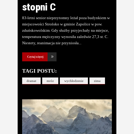
stopni C
83-letni senior nieprzytomny leżał poza budynkiem w
miejscowości Strońsko w gminie Zapolice w pow.
zduńskowolskim. Gdy służby przyjechały na miejsce,
temperatura mężczyzny wynosiła zaledwie 27,3 st. C.
Niestety, reanimacja nie przyniosła
Czytaj więcej
TAGI POSTU:
dramat
mróz
wychłodzenie
zima