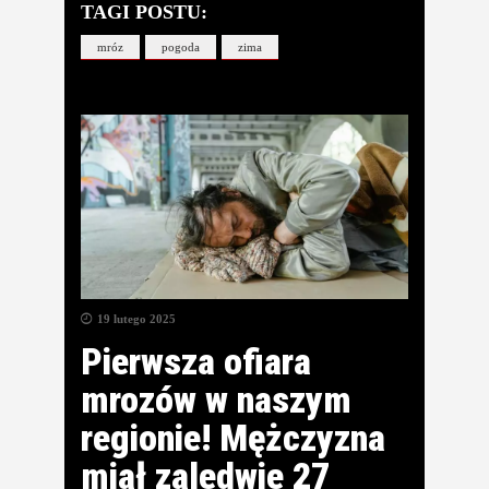
TAGI POSTU:
mróz
pogoda
zima
19 lutego 2025
Pierwsza ofiara
mrozów w naszym
regionie! Mężczyzna
miał zaledwie 27