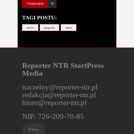
Czytaj więcej
TAGI POSTU:
mróz
pogoda
zima
Reporter NTR StartPress
Media
naczelny@reporter-ntr.pl
redakcja@reporter-ntr.pl
biuro@reporter-ntr.pl
NIP: 726-209-70-85
Filmy