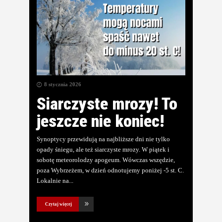
8 stycznia 2026
Siarczyste mrozy! To
jeszcze nie koniec!
Synoptycy przewidują na najbliższe dni nie tylko
opady śniegu, ale też siarczyste mrozy. W piątek i
sobotę meteorolodzy apogeum. Wówczas wszędzie,
poza Wybrzeżem, w dzień odnotujemy poniżej -5 st. C.
Lokalnie na
Czytaj więcej