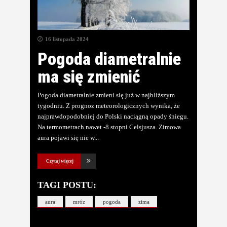
16 listopada 2024
Pogoda diametralnie
ma się zmienić
Pogoda diametralnie zmieni się już w najbliższym
tygodniu. Z prognoz meteorologicznych wynika, że
najprawdopodobniej do Polski naciągną opady śniegu.
Na termometrach nawet -8 stopni Celsjusza. Zimowa
aura pojawi się nie w
Czytaj więcej
TAGI POSTU:
aura
mróz
pogoda
zima