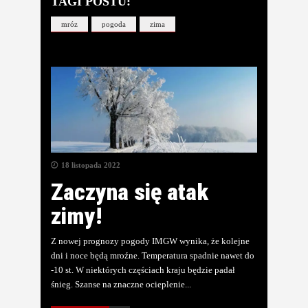
TAGI POSTU:
mróz
pogoda
zima
18 listopada 2022
Zaczyna się atak
zimy!
Z nowej prognozy pogody IMGW wynika, że kolejne
dni i noce będą mroźne. Temperatura spadnie nawet do
-10 st. W niektórych częściach kraju będzie padał
śnieg. Szanse na znaczne ocieplenie