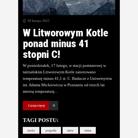
18 lutego 2025
W Litworowym Kotle
ponad minus 41
stopni C!
W poniedziałek, 17 lutego, w stacji pomiarowej w
tatrzańskim Litworowym Kotle zanotowano
temperaturę minus 41,1 st. C. Badacze z Uniwersytetu
im. Adama Mickiewicza w Poznaniu od trzech lat
mierzą temperaturę
Czytaj więcej
TAGI POSTU:
mróz
pogoda
tatry
zima