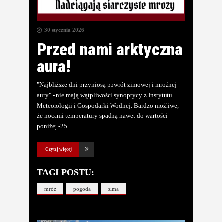
30 stycznia 2026
Przed nami arktyczna
aura!
"Najbliższe dni przyniosą powrót zimowej i mroźnej
aury" - nie mają wątpliwości synoptycy z Instytutu
Meteorologii i Gospodarki Wodnej. Bardzo możliwe,
że nocami temperatury spadną nawet do wartości
poniżej -25
Czytaj więcej
TAGI POSTU:
mróz
pogoda
zima