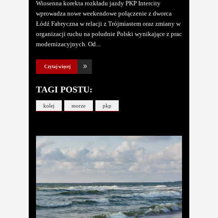
Wiosenna korekta rozkładu jazdy PKP Intercity
wprowadza nowe weekendowe połączenie z dworca
Łódź Fabryczna w relacji z Trójmiastem oraz zmiany w
organizacji ruchu na południe Polski wynikające z prac
modernizacyjnych. Od
Czytaj więcej
TAGI POSTU:
kolej
morze
pkp