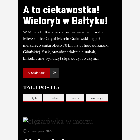
A to ciekawostka!
Wieloryb w Bałtyku!
W Morzu Bałtyckim zaobserwowano wieloryba.
Mieszkaniec Gdyni Marcin Grabowski nagrał
morskiego ssaka około 70 km na północ od Zatoki
Gdańskiej. Ssak, prawdopodobnie humbak,
kilkukrotnie wynurzył się z wody, po czym
Czytaj więcej
TAGI POSTU:
bałtyk
humbak
morze
wieloryb
29 sierpnia 2022