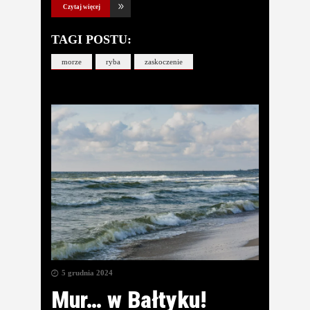
Czytaj więcej
TAGI POSTU:
morze
ryba
zaskoczenie
5 grudnia 2024
Mur… w Bałtyku!