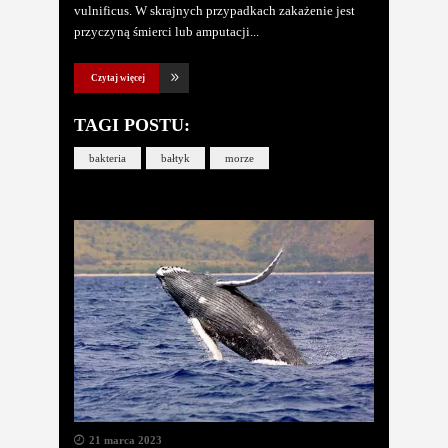
vulnificus. W skrajnych przypadkach zakażenie jest
przyczyną śmierci lub amputacji
Czytaj więcej
TAGI POSTU:
bakteria
bałtyk
morze
21 marca 2023