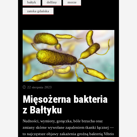
bałtyk
delfiny
morze
zatoka gdańska
22 sierpnia 2023
Mięsożerna bakteria
z Bałtyku
Nudności, wymioty, gorączka, bóle brzucha oraz
zmiany skórne wywołane zapaleniem tkanki łącznej —
to najczęstsze objawy zakażenia groźną bakterią Vibrio