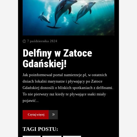
7 października 2024
Delfiny w Zatoce
Gdańskiej!
Jak poinformował portal namierzeje.pl, w ostatnich
dniach lokalni marynarze i pływający po Zatoce
Gdańskiej donosili o bliskich spotkaniach z delfinami.
To nie pierwszy raz kiedy te pływające ssaki miały
pojawić
Czytaj więcej
TAGI POSTU: