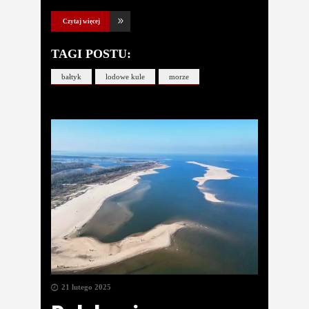
Czytaj więcej
TAGI POSTU:
bałtyk
lodowe kule
morze
21 lutego 2025