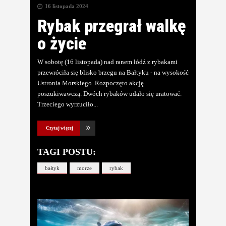
16 listopada 2024
Rybak przegrał walkę
o życie
W sobotę (16 listopada) nad ranem łódź z rybakami
przewróciła się blisko brzegu na Bałtyku - na wysokość
Ustronia Morskiego. Rozpoczęto akcję
poszukiwawczą. Dwóch rybaków udało się uratować.
Trzeciego wyrzuciło
Czytaj więcej
TAGI POSTU:
bałtyk
morze
rybak