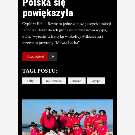
Polska się
powiększyła
Cyple w Helu i Rewie to jedne z największych atrakcji
Pomorza. Teraz do ich grona dołączyła nowa wyspa,
która "wyrosła" z Bałtyku w okolicy Mikoszewa i
rezerwatu przyrody "Mewia Łacha".
Czytaj więcej
TAGI POSTU:
bałtyk
mikoszewo
morze
wyspa